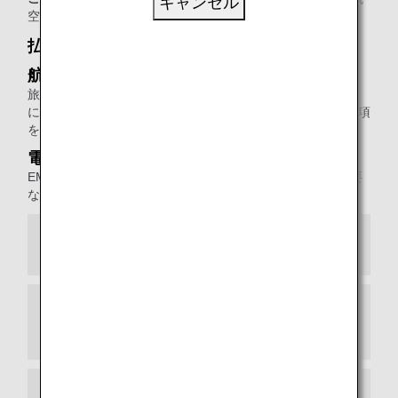
キャンセル
空会社の払い戻し規定が適用されますのでご注意ください。
払い戻し受付期間
航空券
旅行開始日（未使用の場合は発行日）から1年と30日以内
に、航空券またはeチケットお客様控と、その他の必要な事項
をご提示いただくことで払い戻しを承ります。
電子証票（EMD）
EMDの発行日から1年と30日以内であれば、払い戻しに必要
な事項をご提示いただくことで、払い戻しを承ります。
ANAから購入された航空券の払い戻し
旅行会社や他の航空会社から購入された航空
券