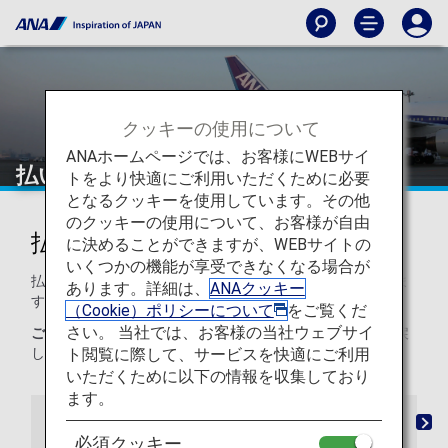
クッキーの使用について
ANAホームページでは、お客様にWEBサイ
払い戻し・振替
トをより快適にご利用いただくために必要
となるクッキーを使用しています。その他
のクッキーの使用について、お客様が自由
払い戻し・振替について
に決めることができますが、WEBサイトの
いくつかの機能が享受できなくなる場合が
払い戻し・振替に関するANAのポリシーについてご案内しま
あります。詳細は、
ANAクッキー
す。
（Cookie）ポリシーについて
をご覧くだ
さい。 当社では、お客様の当社ウェブサイ
ご注意：
原則、航空券上に記名のあるご本人様に限り払い戻
ト閲覧に際して、サービスを快適にご利用
しを行います。
いただくために以下の情報を収集しており
ます。
悪天候など不可抗力が理由の航空券の払い戻し
機材
必須クッキー