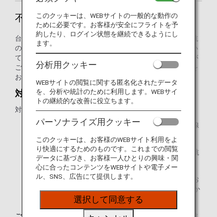
このクッキーは、WEBサイトの一般的な動作の
不可抗力が理由の払い戻し
ために必要です。お客様が安全にフライトを予
約したり、ログイン状態を継続できるようにし
台風・降雪などの不可抗力に起因するフライトの遅延・欠航
ます。
の際には、ご予約の変更やご宿泊のご案内をさせていただい
ておりますが、やむを得ず払い戻しをさせていただく場合が
分析用クッキー
ございます。払い戻しをご希望の場合は、以下のお手続きを
お願いします。
WEBサイトの閲覧に関する匿名化されたデータ
を、分析や統計のために利用します。WEBサイ
対象となる航空券の確認
トの継続的な改善に役立ちます。
対象となる航空券およびEMD
パーソナライズ用クッキー
遅延・欠航となる弊社対象便をご予約済みのANA国際線
航空券（航空券番号が205で始まる航空券）
このクッキーは、お客様のWEBサイト利用をよ
り快適にするためのものです。これまでの閲覧
遅延・欠航となったご予約済みの他の航空会社の国際航
データに基づき、お客様一人ひとりの興味・関
空券
心に合ったコンテンツをWEBサイトや電子メー
ル、SNS、広告にて提供します。
遅延・欠航となった弊社対象便に付随するサービスをお
申込み済みのANAで発券されたEMD（EMD番号が205か
ら始まるEMD）
選択して同意する
ご注意：
他の航空会社の航空券の払い戻しについては、各航