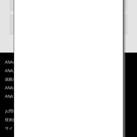
払い戻し金額
払い戻し方法
ANAについて
ANAからのお知らせ
就航都市
ANAがお約束する体験
ANAマイレージクラブ
お問い合わせ
技術的なお問い合わせ（推奨環境）
サイトマップ