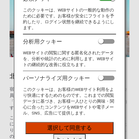
このクッキーは、WEBサイトの一般的な動作の
ために必要です。お客様が安全にフライトを予
約したり、ログイン状態を継続できるようにし
ます。
分析用クッキー
WEBサイトの閲覧に関する匿名化されたデータ
を、分析や統計のために利用します。WEBサイ
トの継続的な改善に役立ちます。
北京のホテル
パーソナライズ用クッキー
宿泊施設のご予約はお済みですか？ANAマイレージクラブ会
このクッキーは、お客様のWEBサイト利用をよ
り快適にするためのものです。これまでの閲覧
員のお客様は、世界の約100万軒のホテルが利用できる
データに基づき、お客様一人ひとりの興味・関
「ANAワールドホテル」サービスを使って、ホテルをご予約
心に合ったコンテンツをWEBサイトや電子メー
することができます。
ル、SNS、広告にて提供します。
このサービスを使えば、ANAマイレージクラブのアカウント
にログインして最適なホテルを選ぶだけで、マイルを貯めた
選択して同意する
り使ったりできます。ご家族でプール付きのホテルをお探し
の方も、ご出張のニーズにお応えするホテルをお探しの方