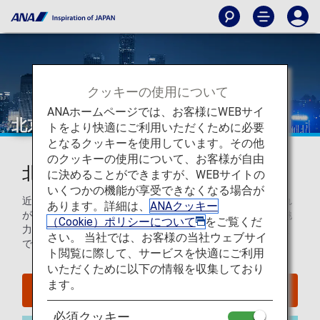
クッキーの使用について
ANAホームページでは、お客様にWEBサイ
北京
トをより快適にご利用いただくために必要
となるクッキーを使用しています。その他
のクッキーの使用について、お客様が自由
北京を知ろう
に決めることができますが、WEBサイトの
いくつかの機能が享受できなくなる場合が
近代的なエネルギーと君主制時代の名残とが脈打つ街、それ
あります。詳細は、
ANAクッキー
が北京です。万里の長城に紫禁城、四方に点在する庭園や魅
（Cookie）ポリシーについて
をご覧くだ
力的な「胡同(フートン)」の路地を散策し、そして名物料理
さい。 当社では、お客様の当社ウェブサイ
である北京ダックを味わってみてはいかがでしょう。
ト閲覧に際して、サービスを快適にご利用
いただくために以下の情報を収集しており
ます。
北京へのフライトを探す
必須クッキー