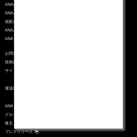
ANAについて
ANAからのお知らせ
就航都市
ANAがお約束する体験
ANAマイレージクラブ
お問い合わせ
技術的なお問い合わせ（推奨環境）
サイトマップ
運送約款
ANAグループについて
グループ企業一覧
株主・投資家情報
プレスリリース