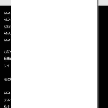
ANAについて
ANAからのお知らせ
就航都市
ANAがお約束する体験
ANAマイレージクラブ
お問い合わせ
技術的なお問い合わせ（推奨環境）
サイトマップ
運送約款
ANAグループについて
グループ企業一覧
株主・投資家情報