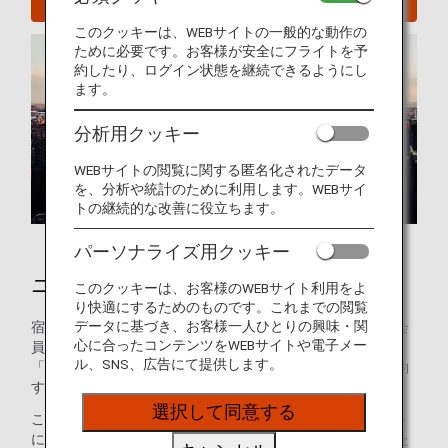
このクッキーは、WEBサイトの一般的な動作の
ために必要です。お客様が安全にフライトを予
約したり、ログイン状態を継続できるようにし
ます。
分析用クッキー
WEBサイトの閲覧に関する匿名化されたデータ
を、分析や統計のために利用します。WEBサイ
トの継続的な改善に役立ちます。
パーソナライズ用クッキー
ニューヨークのホテル
このクッキーは、お客様のWEBサイト利用をよ
り快適にするためのものです。これまでの閲覧
データに基づき、お客様一人ひとりの興味・関
宿泊施設のご予約はお済みですか？ANAマイレージクラブ会
心に合ったコンテンツをWEBサイトや電子メー
員のお客様は、世界の約100万軒のホテルが利用できる
ル、SNS、広告にて提供します。
「ANAワールドホテル」サービスを使って、ホテルをご予約
することができます。
選択して同意する
このサービスを使えば、ANAマイレージクラブのアカウント
にログインして最適なホテルを選ぶだけで、マイルを貯めた