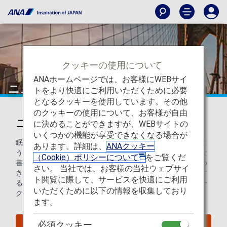
クッキーの使用について
ANAホームページでは、お客様にWEBサイ
ニューヨーク
トをより快適にご利用いただくために必要
となるクッキーを使用しています。その他
のクッキーの使用について、お客様が自由
ニューヨークを知ろう
に決めることができますが、WEBサイトの
いくつかの機能が享受できなくなる場合が
眠らない都市ニューヨークは、旅行者にとってまさに夢のよ
あります。詳細は、
ANAクッキー
うな場所です。街中には輝かしい摩天楼、通りには魅力的な
（Cookie）ポリシーについて
をご覧くだ
書店や流行の最先端を行くカフェ、ユニークなお店がひしめ
さい。 当社では、お客様の当社ウェブサイ
き合っています。ニューヨークシティを本当の意味で経験す
ト閲覧に際して、サービスを快適にご利用
るには、さまざまな地区を訪ね、この世界的大都市のユニー
いただくために以下の情報を収集しており
クな視点を発見してみてください。
ます。
必須クッキー
ニューヨークへのフライトを探す