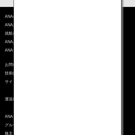
ANAについて
ANAからのお知らせ
就航都市
ANAがお約束する体験
ANAマイレージクラブ
お問い合わせ
技術的なお問い合わせ（推奨環境）
サイトマップ
運送約款
ANAグループについて
グループ企業一覧
株主・投資家情報