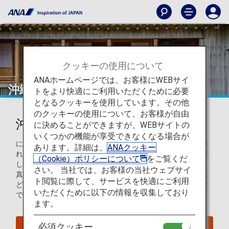
クッキーの使用について
ANAホームページでは、お客様にWEBサイ
沖縄
トをより快適にご利用いただくために必要
となるクッキーを使用しています。その他
のクッキーの使用について、お客様が自由
沖縄を知ろう
に決めることができますが、WEBサイトの
いくつかの機能が享受できなくなる場合が
にぎやかな沖縄には、アジアの近隣諸国からハネムーンで訪
あります。詳細は、
ANAクッキー
れた観光客が、心地良い日光浴やショッピング、小旅行を楽
（Cookie）ポリシーについて
をご覧くだ
しむために、数多あるリゾート地を訪れます。緑豊かな森、
さい。 当社では、お客様の当社ウェブサイ
真っ青な海、砂浜、サンゴ礁、マングローブ、ジャングルな
ト閲覧に際して、サービスを快適にご利用
どにあふれ、まさに自然を愛する人たちにとってパラダイス
いただくために以下の情報を収集しており
です。
ます。
必須クッキー
沖縄へのフライトを検索