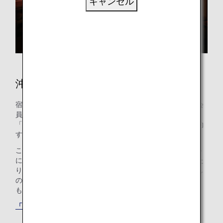
キャンセル
沖縄のホテル
宿泊施設のご予約はお済みですか？ANAマイレージクラブ会
員のお客様は、世界の約100万軒のホテルが利用できる
「ANAワールドホテル」サービスを使って、ホテルをご予約
することができます。
このサービスを使えば、ANAマイレージクラブのアカウント
にログインして最適なホテルを選ぶだけで、マイルを貯めた
り使ったりできます。ご家族でプール付きのホテルをお探し
の方も、ご出張のニーズにお応えするホテルをお探しの方
も、最適な「もうひとつの我が家」が見つかります。
「ANAワールドホテル」サービスでホテルを探す