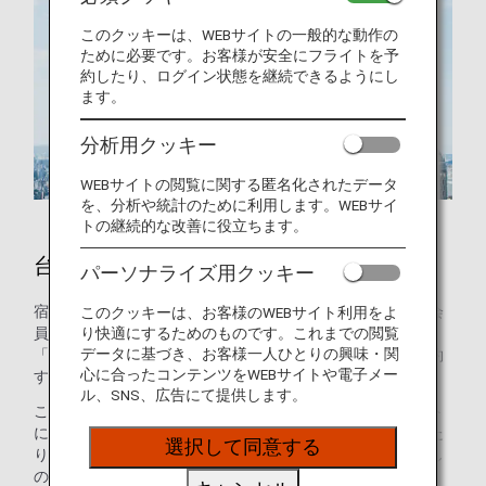
このクッキーは、WEBサイトの一般的な動作の
ために必要です。お客様が安全にフライトを予
約したり、ログイン状態を継続できるようにし
ます。
分析用クッキー
WEBサイトの閲覧に関する匿名化されたデータ
を、分析や統計のために利用します。WEBサイ
トの継続的な改善に役立ちます。
台北のホテル
パーソナライズ用クッキー
宿泊施設のご予約はお済みですか？ANAマイレージクラブ会
このクッキーは、お客様のWEBサイト利用をよ
り快適にするためのものです。これまでの閲覧
員のお客様は、世界の約100万軒のホテルが利用できる
データに基づき、お客様一人ひとりの興味・関
「ANAワールドホテル」サービスを使って、ホテルをご予約
心に合ったコンテンツをWEBサイトや電子メー
することができます。
ル、SNS、広告にて提供します。
このサービスを使えば、ANAマイレージクラブのアカウント
にログインして最適なホテルを選ぶだけで、マイルを貯めた
選択して同意する
り使ったりできます。ご家族でプール付きのホテルをお探し
の方も、ご出張のニーズにお応えするホテルをお探しの方