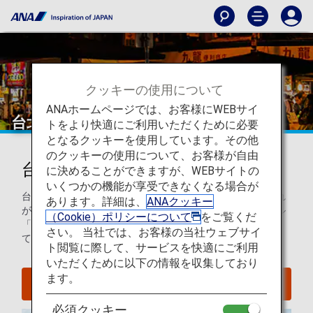
クッキーの使用について
ANAホームページでは、お客様にWEBサイ
台北
トをより快適にご利用いただくために必要
となるクッキーを使用しています。その他
のクッキーの使用について、お客様が自由
台北を知ろう
に決めることができますが、WEBサイトの
いくつかの機能が享受できなくなる場合が
台北は地域の影響が混じり合った街で、通りや建築物にそれ
あります。詳細は、
ANAクッキー
が表れています。屋台グルメに舌鼓を打ったら、超高層ビル
（Cookie）ポリシーについて
をご覧くだ
「台北101」の最上階からこの都市のモダンな稜線を味わっ
さい。 当社では、お客様の当社ウェブサイ
てください。
ト閲覧に際して、サービスを快適にご利用
いただくために以下の情報を収集しており
ます。
台北へのフライトを探す
必須クッキー