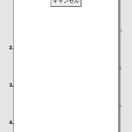
キャンセル
大人お1人のみで、3歳以下のお子様を1人以上同伴され
る場合
大人お1人のみで、3歳以下のお子様を1人以上同伴さ
れ、さらに4歳以上11歳以下のお子様を1人以上同伴され
る場合
2. ご高齢のお客様
高齢（65歳以上）のお客様のみでご搭乗になる場合
高齢（65歳以上）のお客様のみで、11歳以下のお子様を
同伴される場合
3. 妊娠中のお客様
妊娠中のお客様のみでご搭乗になる場合
妊娠中のお客様のみで、11歳以下のお子様を同伴される
場合
4. お子様のみでご利用のお客様