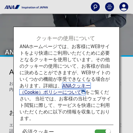
クッキーの使用について
ANAホームページでは、お客様にWEBサイ
ANAエアポートサポート
トをより快適にご利用いただくために必要
となるクッキーを使用しています。その他
のクッキーの使用について、お客様が自由
ANAエアポートサポート
に決めることができますが、WEBサイトの
いくつかの機能が享受できなくなる場合が
お客様が安心してご旅行いただけますように、空港でのご案
あります。詳細は、
ANAクッキー
内のお手伝いをいたします。
（Cookie）ポリシーについて
をご覧くだ
さい。 当社では、お客様の当社ウェブサイ
ト閲覧に際して、サービスを快適にご利用
いただくために以下の情報を収集しており
お申し込み方法・お手続きについて
ます。
エアポートサポートをご希望の場合、下記の期間までにお電
話にてお申し込みが必要です。
必須クッキー