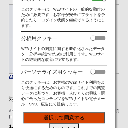
このクッキーは、WEBサイトの一般的な動作の
国内線
エアポートサポートをご希望いただく
ために必要です。お客様が安全にフライトを予
便出発の24時間前まで。
約したり、ログイン状態を継続できるようにし
* スターフライヤー運航便のみ、出発2
ます。
日前まで。
分析用クッキー
国際線
エアポートサポートをご希望いただく
WEBサイトの閲覧に関する匿名化されたデータ
便出発の72時間前まで。
を、分析や統計のために利用します。WEBサイ
インターネットではご予約を承ってい
トの継続的な改善に役立ちます。
ません。
パーソナライズ用クッキー
ANAエアポートサポートのお問い合わせ先
このクッキーは、お客様のWEBサイト利用をよ
り快適にするためのものです。これまでの閲覧
データに基づき、お客様一人ひとりの興味・関
対象のお客様
心に合ったコンテンツをWEBサイトや電子メー
ル、SNS、広告にて提供します。
ANAグループが定期運航している全空港*1にて、下記4つの項
目に当てはまるお客様がご利用できます。*2
選択して同意する
1. 小さなお子様連れのお客様