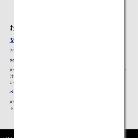
お手伝いの必要なお客様へ
安心の空の旅を、もっとたくさんのお客様に
お客様の楽しい空の旅をANAがお手伝いします。
おからだの不自由なお客さまへ
ANAグループでは、おからだの不自由なお客様、ご病気やお
けがをされているお客様に安心して快適な空の旅を楽しんで
いただけるよう、お手伝いさせていただきます。
ペットをお連れのお客様
ANAでは家族の一員である大切なペットと一緒の旅をサポー
トいたします。