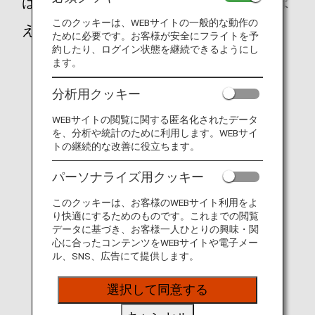
はたらくひとをおぼえよう！ぜんいんおぼ
このクッキーは、WEBサイトの一般的な動作の
えられるかな？
ために必要です。お客様が安全にフライトを予
約したり、ログイン状態を継続できるようにし
ます。
分析用クッキー
WEBサイトの閲覧に関する匿名化されたデータ
を、分析や統計のために利用します。WEBサイ
トの継続的な改善に役立ちます。
パーソナライズ用クッキー
パイロット
このクッキーは、お客様のWEBサイト利用をよ
ひこうきのそうじゅうをするぞ。みんなをあんぜんにも
り快適にするためのものです。これまでの閲覧
くてきちまでおくりとどけてくれるんじゃ。
データに基づき、お客様一人ひとりの興味・関
心に合ったコンテンツをWEBサイトや電子メー
ル、SNS、広告にて提供します。
選択して同意する