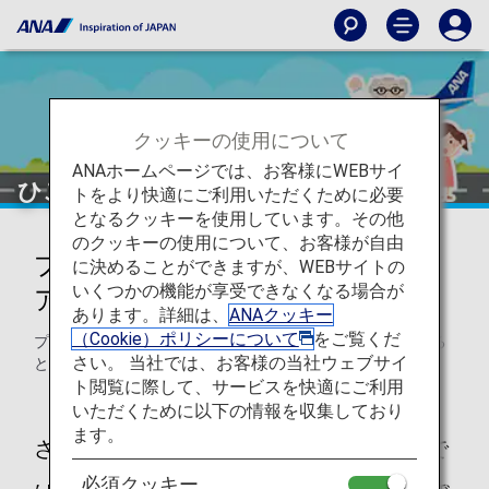
クッキーの使用について
ANAホームページでは、お客様にWEBサイ
ひこうきキッズをめざせ！
トをより快適にご利用いただくために必要
となるクッキーを使用しています。その他
のクッキーの使用について、お客様が自由
プレインはかせとミッションクリ
に決めることができますが、WEBサイトの
いくつかの機能が享受できなくなる場合が
ア
あります。詳細は、
ANAクッキー
（Cookie）ポリシーについて
をご覧くだ
プレインはかせのミッションをクリアして、ひこうきにのる
さい。 当社では、お客様の当社ウェブサイ
ときのちゅういてんをまなぼう！
ト閲覧に際して、サービスを快適にご利用
いただくために以下の情報を収集しており
ます。
さあ、はじめるよ！くうこうやひこうきで
必須クッキー