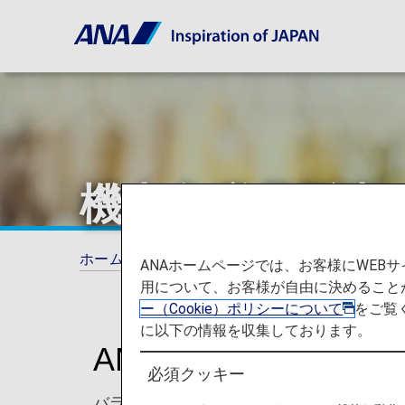
機内免税品販売
ホーム
ご旅行の準備
機内免税品販売
ANAホームページでは、お客様にWE
用について、お客様が自由に決めること
ー（Cookie）ポリシーについて
をご覧
に以下の情報を収集しております。
ANA SKY SHOP
必須クッキー
バラエティ豊かなラインナップを誇るAN