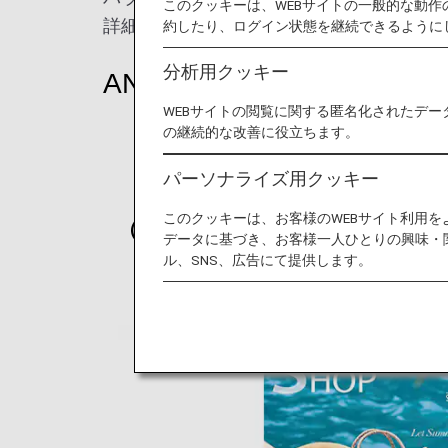
このクッキーは、WEBサイトの一般的な動
詳細はANA SKY SHOPデジタルブック
約したり、ログイン状態を継続できるように
分析用クッキー
ANA SKY SHOPデジタ
WEBサイトの閲覧に関する匿名化されたデー
の継続的な改善に役立ちます。
パーソナライズ用クッキー
このクッキーは、お客様のWEBサイト利用
（7-8月）デジタルブック
データに基づき、お客様一人ひとりの興味・
ル、SNS、広告にて提供します。