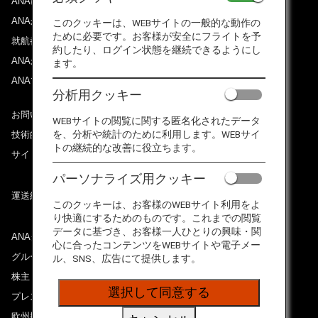
ANAについて
ANAからのお知らせ
このクッキーは、WEBサイトの一般的な動作の
ために必要です。お客様が安全にフライトを予
就航都市
約したり、ログイン状態を継続できるようにし
ANAがお約束する体験
ます。
ANAマイレージクラブ
分析用クッキー
お問い合わせ
WEBサイトの閲覧に関する匿名化されたデータ
を、分析や統計のために利用します。WEBサイ
技術的なお問い合わせ（推奨環境）
トの継続的な改善に役立ちます。
サイトマップ
パーソナライズ用クッキー
運送約款
このクッキーは、お客様のWEBサイト利用をよ
り快適にするためのものです。これまでの閲覧
データに基づき、お客様一人ひとりの興味・関
ANAグループについて
心に合ったコンテンツをWEBサイトや電子メー
グループ企業一覧
ル、SNS、広告にて提供します。
株主・投資家情報
選択して同意する
プレスリリース
欧州採用情報