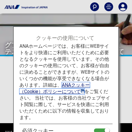
クッキーの使用について
グアム・北マリアナ諸島（サイパン島、
ANAホームページでは、お客様にWEBサイ
テニアン島など）入国要件変更について
トをより快適にご利用いただくために必要
となるクッキーを使用しています。その他
のクッキーの使用について、お客様が自由
グアム・北マリアナ諸島（サイパン島、テニアン島な
に決めることができますが、WEBサイトの
ど）入国要件変更のおしらせ
いくつかの機能が享受できなくなる場合が
あります。詳細は、
ANAクッキー
グアム及び北マリアナ諸島への入国が11月30日より 以
（Cookie）ポリシーについて
をご覧くだ
下の通り変更になります。
詳細はグアム・北マリアナ諸
島の入国要件変更のお知らせ （2024年11月30日～）
さい。 当社では、お客様の当社ウェブサイ
よりご確認ください。
ト閲覧に際して、サービスを快適にご利用
いただくために以下の情報を収集しており
ます。
必須クッキー