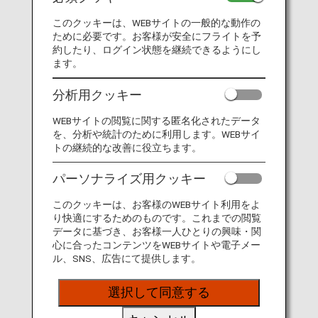
米国市民、米国永住権保持者
このクッキーは、WEBサイトの一般的な動作の
米国から承認を受けた国籍の方（日本国籍を含む）
ために必要です。お客様が安全にフライトを予
約したり、ログイン状態を継続できるようにし
* 18歳未満の方は、親、法定後見人いずれかの同意
ます。
書が必要です。
対象の国籍については、
CBPウェブサイト
分析用クッキー
「International Arrangements」（英語のみ）
を
ご参照ください。
WEBサイトの閲覧に関する匿名化されたデータ
を、分析や統計のために利用します。WEBサイ
トの継続的な改善に役立ちます。
利用可能空港
パーソナライズ用クッキー
ANAグループ運航便が到着する米国の全空港ならびにバ
このクッキーは、お客様のWEBサイト利用をよ
ンクーバー国際空港
り快適にするためのものです。これまでの閲覧
データに基づき、お客様一人ひとりの興味・関
心に合ったコンテンツをWEBサイトや電子メー
ル、SNS、広告にて提供します。
申請手数料
選択して同意する
120 USドル
* 18歳未満の方は、親、法定後見人のいずれかが