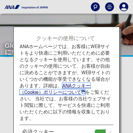
クッキーの使用について
Global Entry（グローバルエントリー）
ANAホームページでは、お客様にWEBサイ
について
トをより快適にご利用いただくために必要
となるクッキーを使用しています。その他
のクッキーの使用について、お客様が自由
Global Entryは、米国国境警備局（CBP）が運営するプ
に決めることができますが、WEBサイトの
ログラムで、事前承認を受けたお客様に対し米国への入
いくつかの機能が享受できなくなる場合が
国手続き、ならびに税関検査の簡略化・迅速化を図るも
あります。詳細は、
ANAクッキー
のです。
（Cookie）ポリシーについて
をご覧くだ
登録をされたお客様は、資格を5年間保持し、またTSA
さい。 当社では、お客様の当社ウェブサイ
PreCheck®プログラムの利用も可能となります。
ト閲覧に際して、サービスを快適にご利用
いただくために以下の情報を収集しており
ます。
対象のお客様
必須クッキー