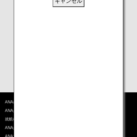
キャンセル
Global Entryの資格所持者または申請中の場合、免
除されます。
利用方法
CBPウェブサイト「Trusted Traveler Programs」（英
語のみ）
より、アカウントを作成の上、申請くださ
い。
Global Entryに関する詳細は、
CBPウェブサイト
「Global Entry」（英語のみ）
をご参照ください。
ANAについて
ANAからのお知らせ
就航都市
ANAがお約束する体験
ANAマイレージクラブ