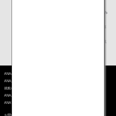
って異なります。
ベトナム航空（VN）については、コードシェア区間のみ
マイル積算対象となります。
山東航空運航便（コードシェア便を含む）はマイル積算
対象外です。
南アフリカ航空のエアリンク航空運航便（南アフリカ航
空8000番台の便）は、マイル積算対象外です。
ANAについて
ANAからのお知らせ
就航都市
ANAがお約束する体験
ANAマイレージクラブ
お問い合わせ