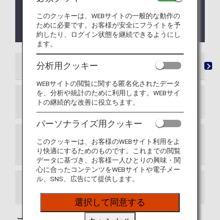
2026年10月15日（木）ご搭乗分までとなります。
また、事後登録の受付は 2026年10月31日（土）ま
このクッキーは、WEBサイトの一般的な動作の
でとなります。詳しくは
アシアナ航空との提携終了
ために必要です。お客様が安全にフライトを予
について
をご確認ください。
約したり、ログイン状態を継続できるようにし
ます。
分析用クッキー
提携航空会社一覧
マイル登録
事後登録
マ
WEBサイトの閲覧に関する匿名化されたデータ
を、分析や統計のために利用します。WEBサイ
トの継続的な改善に役立ちます。
スター アライアンス加盟航空会社
パーソナライズ用クッキー
スター アライアンスコネクティングパートナ
このクッキーは、お客様のWEBサイト利用をよ
ー
り快適にするためのものです。これまでの閲覧
データに基づき、お客様一人ひとりの興味・関
心に合ったコンテンツをWEBサイトや電子メー
ル、SNS、広告にて提供します。
提携航空会社一覧（マイレージ提携）
選択して同意する