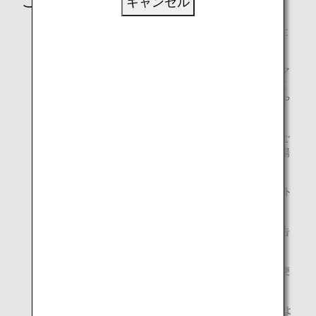
ご注意
キャンセル
積算率・積算対象クラスは、搭乗日時点のものが適用と
なります。
提携航空会社運航のコードシェア便をご利用の場合、マ
イルの積算は、運航する航空会社の予約クラスに基づく
積算率に基づきます。そのため、積算率が異なる場合や
積算されない場合があります。
ANA各種割引運賃や、ペックス運賃旅程中の提携他社ご
搭乗分につきましては、各社によって積算率が異なる場
合があります。
航空券購入元の規定によって、各社が定めた積算対象外
運賃（予約クラス）・運航便があります。
提携航空会社によって、積算率・積算対象クラスが予告
なく変更になる場合があります。
提携航空会社が他航空会社と行っているコードシェア便
については積算対象外になる場合があります。
スター アライアンス世界一周運賃の積算率は、各社によ