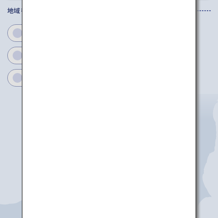
地域を選択してください
新潟
富山
石川
福井
長野
岐阜
静岡
愛知
三重
新潟
能登
富山
小松