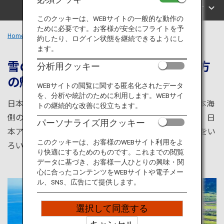
旅のお役立ち情報
エリアで探す
このクッキーは、WEBサイトの一般的な動作の
ために必要です。お客様が安全にフライトを予
ANA サービス
Home
中部エリア
約したり、ログイン状態を継続できるようにし
ます。
雪の多いエリアと温暖なエリア、両方
分析用クッキー
の魅力が満載
閉じる
WEBサイトの閲覧に関する匿名化されたデータ
を、分析や統計のために利用します。WEBサイ
日本列島が東西にわかれる位置にある中部エリア。日本海
トの継続的な改善に役立ちます。
側の対馬海流と太平洋側の黒潮がもたらす海の文化と、日
パーソナライズ用クッキー
本アルプスをはじめとする峰々から生まれた山の文化をい
このクッキーは、お客様のWEBサイト利用をよ
ろいろな形で楽しめるスポットが数多くあります。
り快適にするためのものです。これまでの閲覧
データに基づき、お客様一人ひとりの興味・関
心に合ったコンテンツをWEBサイトや電子メー
ル、SNS、広告にて提供します。
選択して同意する