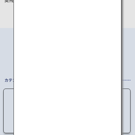
奥飛騨温泉郷
伊勢神宮
エリアから
行き先を探す
カテゴリを選択してください
データの読み込みに失敗しました。
しばらく時間をおいてからアクセスしてくださ
い。