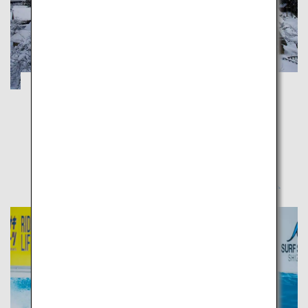
レトロな雪景色で癒される富山の冬の旅
富山
幻想的な五箇山と雄大な庄川峡が魅せる冬の富山で、
日本の原風景に触れよう