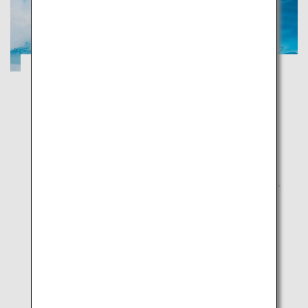
日本一の大茶園と、富士山を望む15kmの
海岸線を巡る旅
静岡
遠浅の青い海でマリンスポーツを満喫し、緑の大茶園
でお茶の香りに癒されよう
人気の観光地