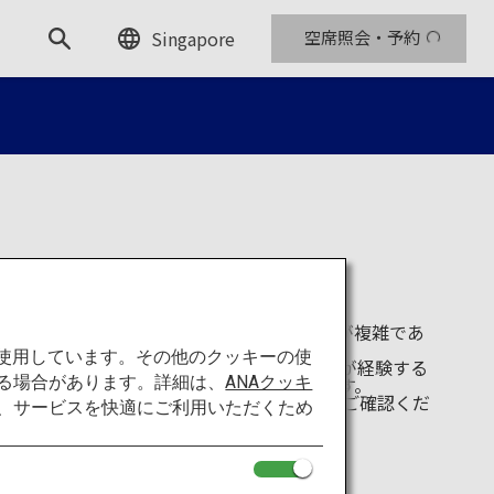
Singapore
空席照会・予約
的な場所がたくさんあります。しかし交通網が複雑であ
手段がわかりづらい場合がよくあります。
を使用しています。その他のクッキーの使
 NAVITIME」は、そのような海外からの旅行者の多くが経験する
る場合があります。詳細は、
ANAクッキ
快適に移動できるようサポートするアプリです。
an Travel by NAVITIME
のウェブサイトをご確認くだ
て、サービスを快適にご利用いただくため