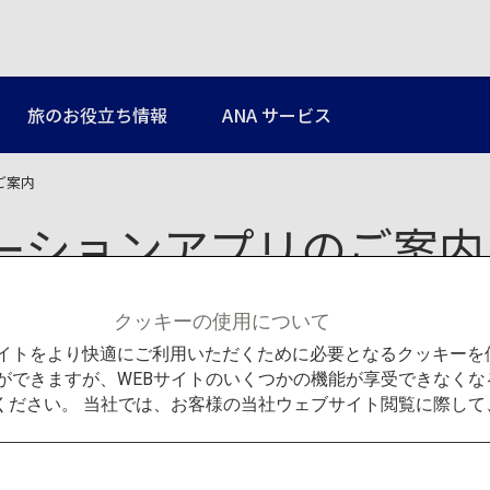
旅のお役立ち情報
ANA サービス
ご案内
ーションアプリのご案内
クッキーの使用について
日本にはぜひ訪れたい魅力
るため、目的地までの交通
Bサイトをより快適にご利用いただくために必要となるクッキー
「Japan Travel by
ができますが、WEBサイトのいくつかの機能が享受できなくな
問題を解決し、日本国内を
詳しくは（英語ページ）
Jap
ください。 当社では、お客様の当社ウェブサイト閲覧に際し
さい。