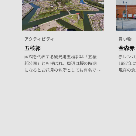
アクティビティ
買い物
五稜郭
金森赤
函館を代表する観光地五稜郭は「五稜
赤レンガ
郭公園」とも呼ばれ、周辺は桜の時期
1887
になるとお花見の名所としても有名で
現在の倉
す。北海道函館市五稜郭町にあり、新
の、19
選組の土方歳三がこの地で戦い戦死し
物の一部
たことが歴史的にも知られています。
活用され
ライトアップやタワーからの夜景も人
スポット
気です。最寄り駅は市電「五稜郭公園
前」下車徒歩約18分、またはバスでの
アクセスも可能です。北方防備の目的
で造られた、フランス築城方式の星型
要塞で国の特別史跡に指定されている