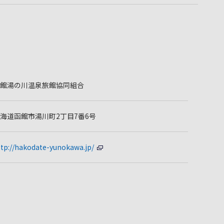
館湯の川温泉旅館協同組合
海道函館市湯川町2丁目7番6号
ttp://hakodate-yunokawa.jp/