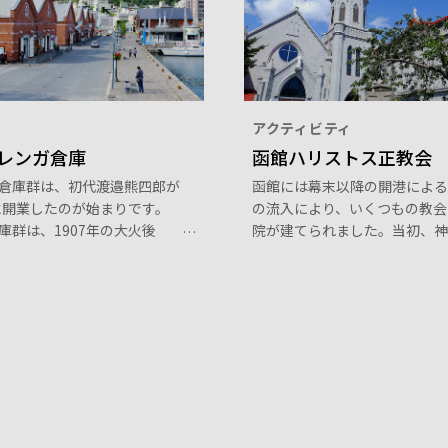
アクティビティ
レンガ倉庫
函館ハリストス正教会
倉庫群は、初代渡邉熊四郎が
函館には幕末以降の開港による
年に開業したのが始まりです。
の流入により、いくつもの教会
庫群は、1907年の大火後
院が建てられました。当初、神
09年に再建されたもので、建
教に代わってのキリスト教布教
はレストラン、土産品店等に
たやすいことではありませんで
、ウォーターフロントの観光
が、その建造物の数々は今でも
になっています。
文化財として函館の街を彩って
す。