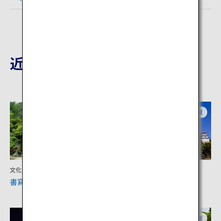
近隣の観光地
兵庫
兵庫
文化
文化
書寫山 圓教寺
明石城
兵庫
兵庫