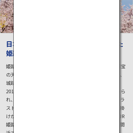
日本で初めて世界遺産として登録された
姫路城
姫路城の大天守は1609年に建築された現存天守で、国宝
の天守だけでなく、多くの建築物は国宝や重要文化財、
城跡は国の特別史跡に指定されています。2009年から
2015年にかけて、天守の大規模な保存修理工事が進めら
れ、装いが新たになりました。瓦屋根と白壁のコントラ
ストが美しいだけではなく、防衛のために細やかな仕掛
けがお城の随所に備わっています。姫路市中心にあるJR
姫路駅からも凛と聳え立つ姫路城の姿が見えますが、間
近で見るその迫力にきっと驚くでしょう。