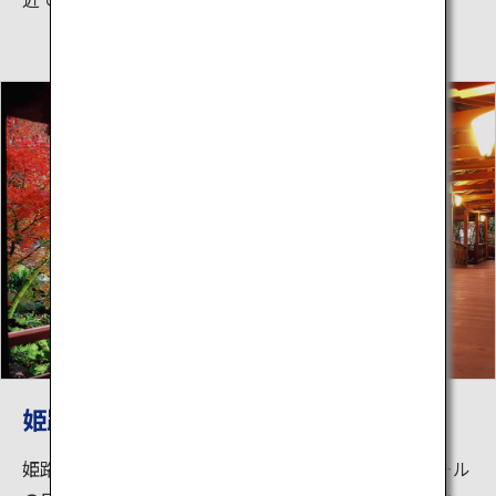
姫路城を借景に造られた庭園「好古園」
姫路城の西御屋敷跡庭園として造られた約3.5ヘクタール