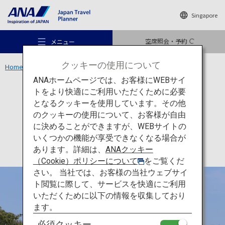
Singapore
空席照会・予約
メニュー
クッキーの使用について
Home
関西エリア
姫路城
ANAホームページでは、お客様にWEBサイ
トをより快適にご利用いただくために必要
文化
兵庫
となるクッキーを使用しています。その他
姫路城
のクッキーの使用について、お客様が自由
おすすめの旅
に決めることができますが、WEBサイトの
いくつかの機能が享受できなくなる場合が
あります。詳細は、
ANAクッキー
旅のアイデア
（Cookie）ポリシーについて
をご覧くだ
さい。 当社では、お客様の当社ウェブサイ
ト閲覧に際して、サービスを快適にご利用
行き先
いただくために以下の情報を収集しており
ます。
必須クッキー