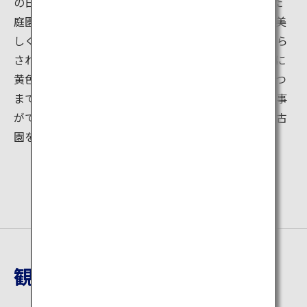
の日本庭園。門や塀をくぐるごとに9つの趣が異なった
庭園を楽しめます。春は姫路城と桜が織り成す情景が美
しく、特に期間限定で開催される「夜桜会」では、照ら
された夜桜がとても幻想的です。秋は渡り廊下の左右に
黄色やオレンジ、真っ赤に染まった紅葉が広がり、いつ
まで眺めていても飽きません。庭園を眺めながらお食事
ができるレストランや茶室もあり、一息つきながら好古
園をゆったり散策するのはいかがですか？
観光地詳細