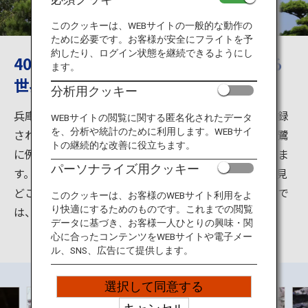
旅のお役立ち情報
このクッキーは、WEBサイトの一般的な動作の
ために必要です。お客様が安全にフライトを予
ANA サービス
約したり、ログイン状態を継続できるようにし
400年以上も美しさと迫力を持ち続ける
ます。
世界遺産「姫路城」
分析用クッキー
閉じる
兵庫県姫路市の姫路城は、ユネスコ世界文化遺産に登録
WEBサイトの閲覧に関する匿名化されたデータ
を、分析や統計のために利用します。WEBサイ
された名城。青空に映えるその姿は水から飛び立つ白鷺
トの継続的な改善に役立ちます。
に例えられ、別名「白鷺城」とも呼ばれ親しまれていま
パーソナライズ用クッキー
す。荘厳な天守閣をはじめ、防衛のための仕掛けなど見
どころがたっぷり。西御屋敷跡に造られた「好古園」で
このクッキーは、お客様のWEBサイト利用をよ
は、姫路城を臨みながら食事やお茶を楽しめます。
り快適にするためのものです。これまでの閲覧
データに基づき、お客様一人ひとりの興味・関
心に合ったコンテンツをWEBサイトや電子メー
ル、SNS、広告にて提供します。
選択して同意する