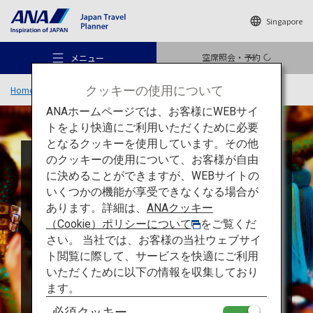
Singapore
空席照会・予約
メニュー
クッキーの使用について
Home
旅のアイデア
特集
ANA OMATSURI TOURISM PROJECT
ANAホームページでは、お客様にWEBサイ
トをより快適にご利用いただくために必要
となるクッキーを使用しています。その他
のクッキーの使用について、お客様が自由
おすすめの旅
に決めることができますが、WEBサイトの
いくつかの機能が享受できなくなる場合が
あります。詳細は、
ANAクッキー
旅のアイデア
（Cookie）ポリシーについて
をご覧くだ
さい。 当社では、お客様の当社ウェブサイ
ト閲覧に際して、サービスを快適にご利用
行き先
いただくために以下の情報を収集しており
ます。
必須クッキー