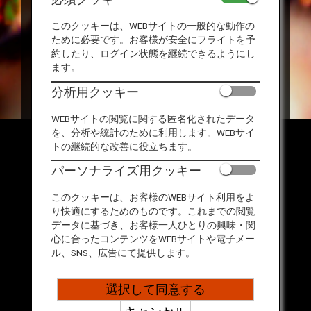
旅のお役立ち情報
祭りで地域の魅力を再発
見しよう
このクッキーは、WEBサイトの一般的な動作の
ために必要です。お客様が安全にフライトを予
ANA サービス
約したり、ログイン状態を継続できるようにし
古からの伝統・文化・歴史を色濃く残す「祭り」は、そ
ます。
の地域の誇り。人々の熱を感じに、いざ日本各地の祭り
分析用クッキー
へ！
閉じる
WEBサイトの閲覧に関する匿名化されたデータ
を、分析や統計のために利用します。WEBサイ
トの継続的な改善に役立ちます。
パーソナライズ用クッキー
このクッキーは、お客様のWEBサイト利用をよ
り快適にするためのものです。これまでの閲覧
データに基づき、お客様一人ひとりの興味・関
心に合ったコンテンツをWEBサイトや電子メー
ル、SNS、広告にて提供します。
選択して同意する