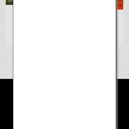
もっと見る
アクティブに楽しむ、日本の春の祭り
8選！桜、凧あげ、曳山、温泉湯かけ
でずぶ濡れも！
お祭りの楽しみ方