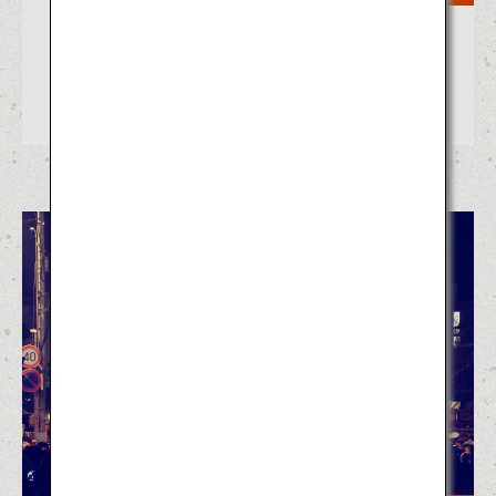
炎の熱を感じる日本の火祭り5選！武
者行列、炎に飛び込む奇祭、ロマン
チックな夜景も。