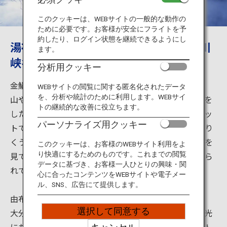
旅のお役立ち情報
このクッキーは、WEBサイトの一般的な動作の
ために必要です。お客様が安全にフライトを予
ANA サービス
約したり、ログイン状態を継続できるようにし
湯布院の観光は金鱗湖、由布岳、由布川
ます。
峡谷で大自然を楽しもう
分析用クッキー
閉じる
金鱗湖（きんりんこ）
WEBサイトの閲覧に関する匿名化されたデータ
を、分析や統計のために利用します。WEBサイ
山や木々が湖に写り込む美しい景色を眺めたり、散歩を
トの継続的な改善に役立ちます。
したり、心地よい時間が流れる由布院を代表するスポッ
パーソナライズ用クッキー
トです。1884年(明治17年)に儒学者の毛利空桑（もうり
くうそう）が、湖の魚の鱗（うろこ）が夕日に輝くのを
このクッキーは、お客様のWEBサイト利用をよ
見て「金鱗湖」と名付けたと伝えられていることで知ら
り快適にするためのものです。これまでの閲覧
データに基づき、お客様一人ひとりの興味・関
れています。
心に合ったコンテンツをWEBサイトや電子メー
ル、SNS、広告にて提供します。
由布岳・辻馬車
選択して同意する
大分県由布市の湯布院は、温泉はもちろんのこと、観光
においても壮大な大自然が楽しめるおすすめのスポット