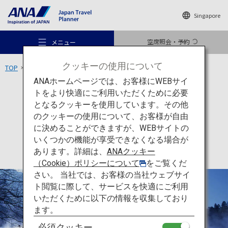
Singapore
空席照会・予約
メニュー
クッキーの使用について
TOP
九州エリア
金鱗湖
ANAホームページでは、お客様にWEBサイ
トをより快適にご利用いただくために必要
アクティビティ
大分
となるクッキーを使用しています。その他
金鱗湖
のクッキーの使用について、お客様が自由
おすすめの旅
に決めることができますが、WEBサイトの
いくつかの機能が享受できなくなる場合が
あります。詳細は、
ANAクッキー
旅のアイデア
（Cookie）ポリシーについて
をご覧くだ
さい。 当社では、お客様の当社ウェブサイ
ト閲覧に際して、サービスを快適にご利用
行き先
いただくために以下の情報を収集しており
ます。
必須クッキー