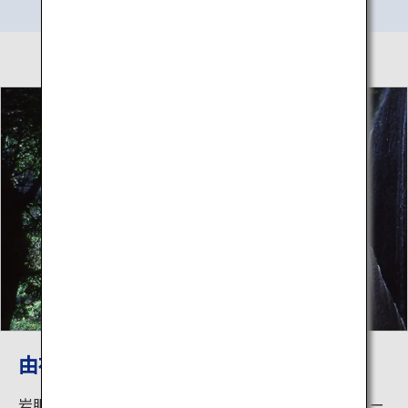
由布川峡谷
岩肌を40数条の滝が流れる長さ約12㎞の峡谷です。オー