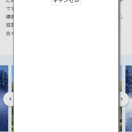
キャンセル
です。
標高1,584mの由布岳は、辻馬車での観光も楽しめます。
双耳峰を持つ美しく荘厳な姿は「豊後富士」と呼ばれ、
古くから山岳信仰の対象として崇められています。