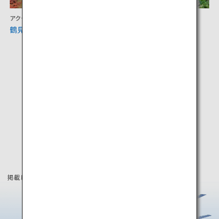
アクティビティ
アクティビティ
鶴見岳（別府ロープウェイ）
福貴野の滝
掲載している情報は2020年9月時点の情報です。