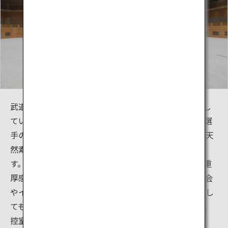
武道場は広い空間に12ｍ四方の競技コートを4面配置し
ています。床面は、武道に特化した施設であること、選
手の足にも優しいことを考慮し、塗装がされていない天
然素材の赤松（宮崎県産集成材無垢）を使用していま
す。また、壁板や観客席には檜が使われており、木の重
厚感と香りが感じられる施設です。武道場は空手の大会
やイベントはもちろん、空手以外の行事や展示施設とし
ても活用できます。その他、鍛錬室、研修室、会議室、
控室などもあります。