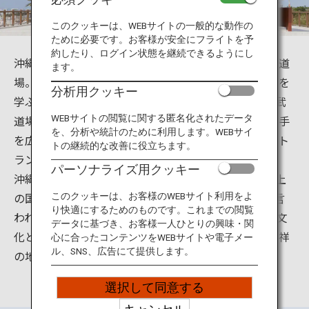
旅のお役立ち情報
このクッキーは、WEBサイトの一般的な動作の
ために必要です。お客様が安全にフライトを予
ANA サービス
約したり、ログイン状態を継続できるようにし
沖縄県豊見城市豊見城にある沖縄空手会館は、空手の道
ます。
場。沖縄は空手の発祥地。沖縄空手会館は空手の神髄を
分析用クッキー
学ぶことを目的に、平成29年3月に新設されました。武
閉じる
道場の利用のほか、展示室では空手の歴史や世界の空手
WEBサイトの閲覧に関する匿名化されたデータ
を、分析や統計のために利用します。WEBサイ
を広めた先人達について学ぶことができ、また、レスト
トの継続的な改善に役立ちます。
ランでは沖縄の郷土料理なども味わえます。
パーソナライズ用クッキー
沖縄を発祥地として発展した空手は、今や世界180以上
の国や地域に普及し、空手愛好家は1億人を超えると言
このクッキーは、お客様のWEBサイト利用をよ
り快適にするためのものです。これまでの閲覧
われています。沖縄空手会館は、沖縄の空手を独自の文
データに基づき、お客様一人ひとりの興味・関
化として保存・継承・発展させるとともに、「空手発祥
心に合ったコンテンツをWEBサイトや電子メー
ル、SNS、広告にて提供します。
の地・沖縄」を国内外に発信します。
選択して同意する