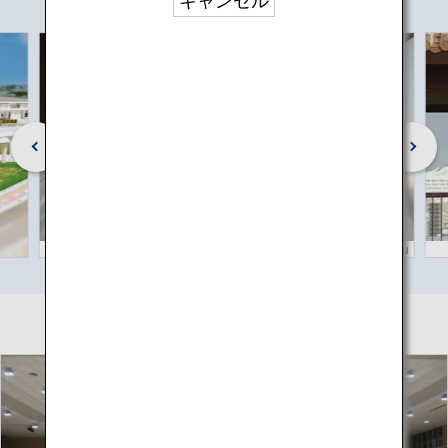
キャンセル
©Okinawa Convention & Visitors Bureau