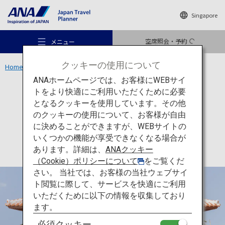
Singapore
空席照会・予約
メニュー
クッキーの使用について
Home
沖縄エリア
沖縄空手会館
ANAホームページでは、お客様にWEBサイ
トをより快適にご利用いただくために必要
文化
沖縄
となるクッキーを使用しています。その他
沖縄空手会館
のクッキーの使用について、お客様が自由
おすすめの旅
に決めることができますが、WEBサイトの
いくつかの機能が享受できなくなる場合が
あります。詳細は、
ANAクッキー
旅のアイデア
（Cookie）ポリシーについて
をご覧くだ
さい。 当社では、お客様の当社ウェブサイ
ト閲覧に際して、サービスを快適にご利用
行き先
いただくために以下の情報を収集しており
ます。
必須クッキー