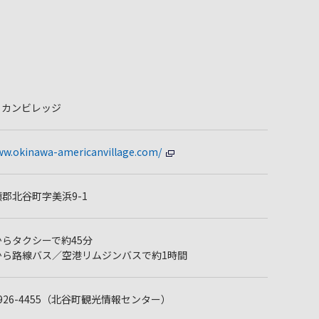
リカンビレッジ
ww.okinawa-americanvillage.com/
郡北谷町字美浜9-1
らタクシーで約45分
から路線バス／空港リムジンバスで約1時間
98-926-4455（北谷町観光情報センター）