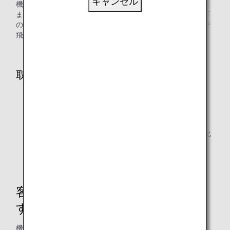
キャンセル
機内には、飛行機の運航や機内サービスで使用するためのさ
まざまな物品が装備されていますが、ANAグループでは以下
のような取り組みにより、「千里の道も一歩から」の想いで
飛行機の重量を軽くし、CO2排出量の削減を図っています。
取り組み例の紹介
機内誌・新聞・雑誌の電子化
機内に搭載する物品類や搭載水量の最適化
運航乗務員と客室乗務員が使用するマニュアルの電子化
客室乗務員が機内サービスで使用するカートの軽量化
客室乗務員が機内サービスで使用
するカートの軽量化
機体重量削減のための様々な取り組みの中でもとりわけ大き