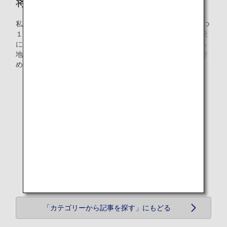
将来に向けた想い
私たちCX推進室商品企画部が管理する機内搭載物品は、１つ
１つの重量は些細なものですが、その積み重ねがCO2排出量
に大きく影響します。これからも、環境への負荷を軽減する
地球環境にやさしい商品の開発や新たなサービスの提案に努
めていきたいと考えております。
「カテゴリーから記事を探す」にもどる