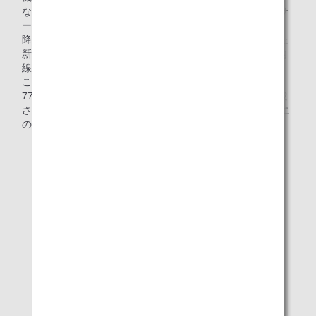
な効果を生み出しているのが、客室乗務員が使用する機内サ
ービス用カートの軽量化です。ANAグループでは2015年以
降、材料の変更や部品の数を減らすことにより軽量化された
新型カートを国際線から順次導入し、2022年5月までに国内
線を含めたすべての路線で入れ替えが完了する予定です。
この新型軽量カートは国際線で使用されているボーイング
777-300ER型機では大小あわせて1機あたり約70台程度搭載
されており、ANAグループとしての総保有数は約17,000台に
のぼります。