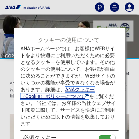
クッキーの使用について
ANAホームページでは、お客様にWEBサイ
トをより快適にご利用いただくために必要
CO2排出量削減に貢献～機内サービス用カートの軽量化～
となるクッキーを使用しています。その他
のクッキーの使用について、お客様が自由
2021/08/04
に決めることができますが、WEBサイトの
いくつかの機能が享受できなくなる場合が
ANAはCO2排出量ゼロを目指し、飛行機の重量削減に力を入
あります。詳細は、
ANAクッキー
れています。その取り組みの中の１つである「機内サービス
（Cookie）ポリシーについて
をご覧くだ
用カートの軽量化」についてご紹介いたします。
さい。 当社では、お客様の当社ウェブサイ
ト閲覧に際して、サービスを快適にご利用
いただくために以下の情報を収集しており
ます。
必須クッキー