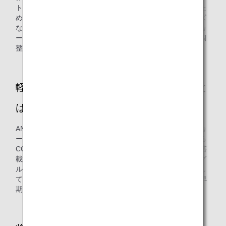
トでは重量の差が大きく重心位置が異なり、操作性が違うた
め、客室乗務員へ事前の情報共有をしっかり行い、スムーズ
な導入に繋げました。機体への搭載にあたっては、大量のカ
ートをスケジュール通りに入れ替えるため、関連部署との調
整に苦労しました。
軽量型カートの導入に際し、工夫したこと
は？
ANAグループで保有している大量のカートを一度に軽量型カ
ートに入れ替えることはできません。カートの軽量化による
CO2排出量削減の効果が最も大きいのは、多くのカートを搭
載し長時間飛行する長距離路線機材です。そのため、ANAグ
ループでは長距離国際線に搭載されているカートから優先し
て軽量型に入れ替えることにより、CO2排出量削減効果を早
期に実現しました。