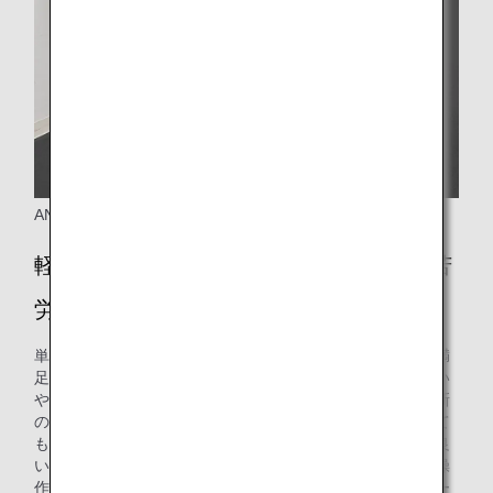
ANA CX推進室 商品企画部の西村さん
軽量型のサービスカートを導入した際に苦
労したことは？
単純に軽量化すればよいということではなく、お客様にご満
足いただけるサービスを提供するために、客室乗務員が扱い
やすいカートを導入することが大切です。メーカーから最新
の軽量型カートを取り寄せ、客室乗務員に実際に操作をして
もらい、感想を聞くなどして、導入にあたって、視認性の良
いドアロックや操作しやすいハンドル形状など、安全面や操
作性で数々の改良を重ねました。特に、従来型と新型のカー