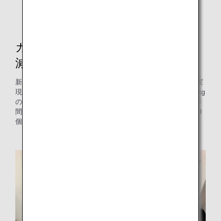
カート軽量化によるCO2排出量削
減効果
新型軽量カートは、従来品と比べて最大10kgの重量軽減を実
現しており、ボーイング777-300ER型機1機あたりで約580kg
の重量削減効果があります。ANAが保有する飛行機全体で年
間約5,700トンの燃料消費量を削減し、25mプール 約17,500
個分相当のCO2排出量削減に貢献しています。