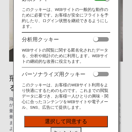
このクッキーは、WEBサイトの一般的な動作の
ために必要です。お客様が安全にフライトを予
約したり、ログイン状態を継続できるようにし
ます。
分析用クッキー
WEBサイトの閲覧に関する匿名化されたデータ
を、分析や統計のために利用します。WEBサイ
トの継続的な改善に役立ちます。
パーソナライズ用クッキー
飛行機の重量を軽くすることによ
このクッキーは、お客様のWEBサイト利用をよ
るCO2排出量削減
り快適にするためのものです。これまでの閲覧
データに基づき、お客様一人ひとりの興味・関
飛行機の重量を軽くすると、飛行に必要な燃料を減らすこと
心に合ったコンテンツをWEBサイトや電子メー
ができ、CO2排出量の削減につながります。最近ではより軽
ル、SNS、広告にて提供します。
量な材料を使用して飛行機や座席が製造されており、機体重
量の大幅な軽減とそれに伴うCO2排出量の削減を実現してい
選択して同意する
ますが、さらに軽くするための方法として、このほかにどの
ようなことが考えられるでしょうか。