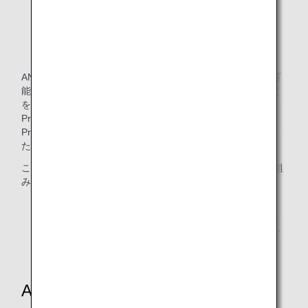
ANA Future Promiseについて
ANAグループは、「将来（Future）」にわたってより持続可
能な社会の実現を目指し、企業として成長し続けていくこと
を「約束（Promise）」する活動として、「ANA Future
Promise」を立ち上げ、推進しています。ANA Future
Promiseのスローガンのもと、お客様のご理解やご協力をい
ただきながら一体感のある取り組みを進めていきます。
このウェブページでは、ANA Future Promiseに関する取り組
みをお客様によりわかりやすい形でご紹介しています。
残渣由来の堆肥を使用して育てた食材は、収穫の状況
により種類・提供時期・路線が変更になる場合がござ
います。
ANA Future Promiseの取り組み