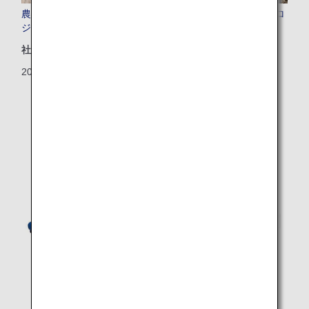
農園プロジェクト レモン農園を通じた広島の地域活性化プロ
ジェクト
社会地域
2025/10/24