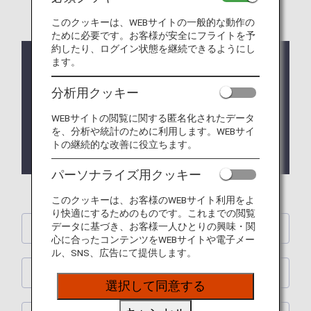
このクッキーは、WEBサイトの一般的な動作の
ために必要です。お客様が安全にフライトを予
約したり、ログイン状態を継続できるようにし
ます。
お知らせ
分析用クッキー
2026/07/22 ANA Future Promiseの取り組み 「
CO2
排出量削減
」 に新しい記事を追加しました。
WEBサイトの閲覧に関する匿名化されたデータ
を、分析や統計のために利用します。WEBサイ
2026/06/05 ANA Future Promiseの取り組み 「
CO2
トの継続的な改善に役立ちます。
排出量削減
」 に新しい記事を追加しました。
パーソナライズ用クッキー
このクッキーは、お客様のWEBサイト利用をよ
り快適にするためのものです。これまでの閲覧
データに基づき、お客様一人ひとりの興味・関
ANA Future Promiseについて
心に合ったコンテンツをWEBサイトや電子メー
ル、SNS、広告にて提供します。
ANA Future Promiseの取り組み
選択して同意する