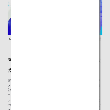
ANA整備センターの市川さん（中央）、國武さん（左）、新
井さん（右）
客室カーテン再生利用の導入の苦労話を教
えてください。
客室カーテンの修理再生に向けて、私たち整備部門では機体
メーカーとの調整、整備士が使用する手順書の作成、修理用
部品の調査などの準備を行ってきましたが、その他に​クリー
ニング後の検品方法の見直し、修理用部品の調達、工業用ミ
シンの購入、整備士によるミシン操作の習得など、社内外と
の調整にも時間を要しました。今回カーテンの修理が実現で
きたのも、社内外含め多くの関係者の方々にご協力いただい