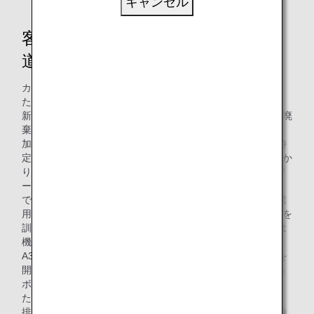
キャンセル
客室カーテン再生利用開始までの
道のり
カーテンの再生利用開始までには、多くの困難がありまし
た。担当者のANA整備センター所属の市川さん、國武さん、
新井さんは、約1年の間、クリーニング後のカーテンのうち廃
棄と判断されたものを約200点収集し、廃棄の原因の究明に
加え、修理が可能かを一つひとつ精査し、不具合の傾向を特
定した結果、約8割のカーテンは再生が可能ということがわか
りました。修理に用いるマテリアルの調査と入手には機体メ
ーカー、カーテン製作会社や部品製造会社との調整が必要
で、多大な時間を要しました。また、修理を行うために工業
用ミシンを新たに購入して4名の整備士にミシンの使用方法を
訓練し、修理の体制を整えました。カーテンの種類や枚数は
機種によって異なりますが、エアバスA320型機、エアバス
A321型機、ボーイング777型機（一部仕様除く）から運用を
開始しており、2024年4月からANAが最も多く保有している
ボーイング787型機のカーテンの一部で運用を開始しまし
た。廃棄されるカーテンの約半数はボーイング787型機から
排出されるため、今後カーテン再生利用の大きな効果が期待