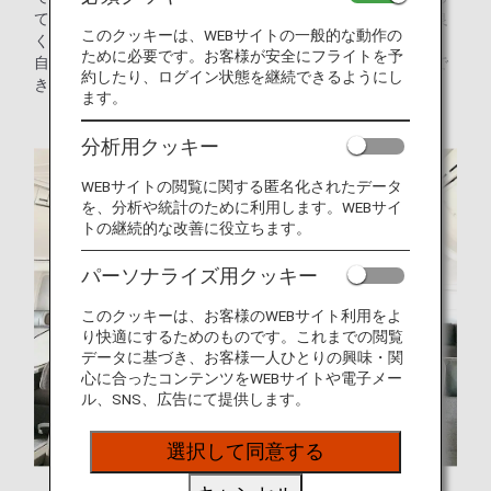
ていますが、クリーニング後に糸のほつれや破損等状態が良
このクッキーは、WEBサイトの一般的な動作の
くない物は廃棄されていました。整備部門が中心となって、
ために必要です。お客様が安全にフライトを予
自社でカーテンを修理することでカーテンの廃棄量を削減で
約したり、ログイン状態を継続できるようにし
きないかという観点でカーテンの再生利用を開始しました。
ます。
分析用クッキー
WEBサイトの閲覧に関する匿名化されたデータ
を、分析や統計のために利用します。WEBサイ
トの継続的な改善に役立ちます。
パーソナライズ用クッキー
このクッキーは、お客様のWEBサイト利用をよ
り快適にするためのものです。これまでの閲覧
データに基づき、お客様一人ひとりの興味・関
心に合ったコンテンツをWEBサイトや電子メー
ル、SNS、広告にて提供します。
選択して同意する
ボーイング787型機の客室カーテン