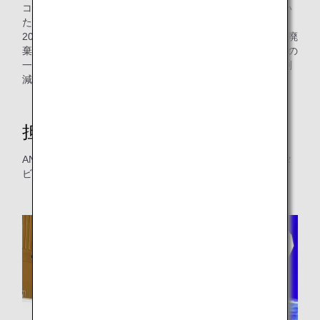
コロナ禍前の2019年度には年間で約600枚ほど廃棄されてい
た客室カーテンですが、客室カーテン再生利用を開始した
2023年7月から2024年4月現在までの10ヶ月間で約100枚の廃
棄量を削減できました。2024年4月からボーイング787型機の
一部のカーテン再生利用が開始となり、より多くの廃棄量削
減が見込まれます。
担当者の想い
ANA整備センターの市川さん、國武さん、新井さんにインタ
ビューしました。