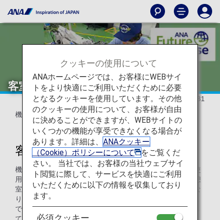
クッキーの使用について
ANAホームページでは、お客様にWEBサイ
客室カーテンの修理再生
トをより快適にご利用いただくために必要
となるクッキーを使用しています。その他
2024/05/31
のクッキーの使用について、お客様が自由
機内で使用されているカーテンの再生利用を開始しました。
に決めることができますが、WEBサイトの
いくつかの機能が享受できなくなる場合が
あります。詳細は、
ANAクッキー
客室カーテンの再生利用
（Cookie）ポリシーについて
をご覧くだ
さい。 当社では、お客様の当社ウェブサイ
機内ではギャレーとクラス間の仕切りとして、カーテンが使
ト閲覧に際して、サービスを快適にご利用
用されています。その他にも機内では乗務員が使用する休憩
いただくために以下の情報を収集しており
室でもカーテンが使用されており、機種によって枚数は異な
ます。
りますが、ボーイング787型機の中で最も装備数が多い仕様
ではなんと1機あたり38枚のカーテンが機内に取り付けられ
必須クッキー
ています。そのカーテンは、定期的にクリーニングを実施し