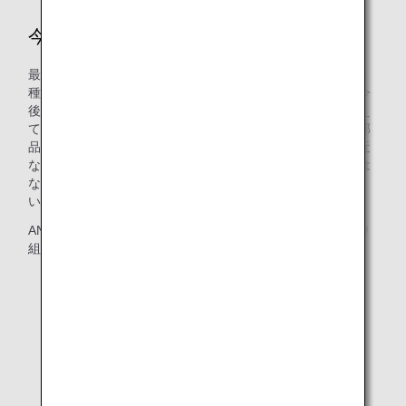
今後の展望を教えてください。
最近修理を始めたボーイング787型機には多くのカーテンの
種類がありますが、まだ一部しか開始できていないため、今
後はより多くの種類のカーテンにも展開していきたいと考え
ています。また、カーテンだけではなく航空機には多くの部
品が使用されています。日々私たちが点検を行っている身近
な部品の中にもまだ使えるのにも関わらず廃棄している物は
ないか着目しながら、SDGsに取り組んでいきたいと思って
います。
ANAグループはこれからも資源の再利用や廃棄量削減に取り
組んでまいります。