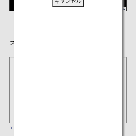
キャンセル
スター アライアンス加盟航空会社
エーゲ航空