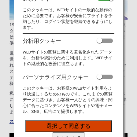
このクッキーは、WEBサイトの一般的な動作の
ために必要です。お客様が安全にフライトを予
約したり、ログイン状態を継続できるようにし
1997年に世界初のグローバルな航空連合として設立されたス
ます。
ターアライアンスは、広大な世界規模のネットワーク、高い
信頼性、そしてシームレスなサービスを大切な価値として提
分析用クッキー
供し続けています。
WEBサイトの閲覧に関する匿名化されたデータ
世界の主要航空会社26社が加盟するスターアライアンスは、
を、分析や統計のために利用します。WEBサイ
世界の90%をカバーする広大なネットワークを誇ります。こ
トの継続的な改善に役立ちます。
れにより、190カ国、1,150以上の空港へシームレスにアクセ
スでき、スムーズで快適な移動が可能です。さらに、コネク
パーソナライズ用クッキー
ティング・パートナーである吉祥航空との連携により、お客
様の旅の選択肢はより一層広がっています。
このクッキーは、お客様のWEBサイト利用をよ
私たちは「a world effortlessly connected -世界をシームレス
り快適にするためのものです。これまでの閲覧
につなぐ-」というビジョンのもと、加盟航空会社の力を結集
データに基づき、お客様一人ひとりの興味・関
し、今後もお客様の空の旅をより豊かにすることを目指して
心に合ったコンテンツをWEBサイトや電子メー
ル、SNS、広告にて提供します。
まいります。
スター アライアンスウェブサイトにアクセスする
選択して同意する