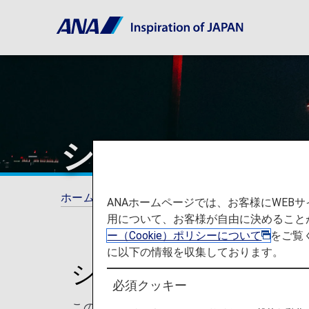
シアトル・タコ
ホーム
ご旅行の準備
空港と都市に関する
ANAホームページでは、お客様にWE
用について、お客様が自由に決めること
ー（Cookie）ポリシーについて
をご覧
に以下の情報を収集しております。
シアトル・タコマ国
必須クッキー
このページでは、シアトル・タコマ国際空