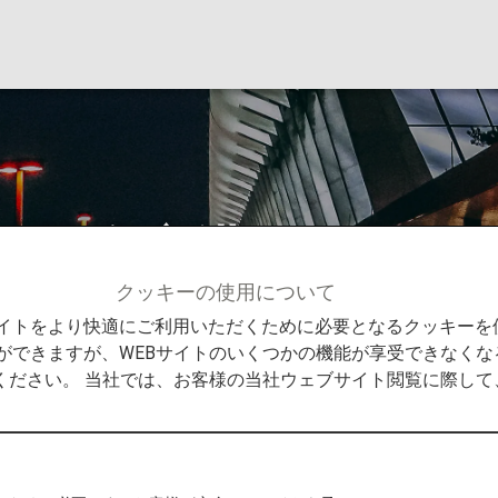
マ国際空港
クッキーの使用について
情報
シアトル・タコマ国際空港
Bサイトをより快適にご利用いただくために必要となるクッキー
ができますが、WEBサイトのいくつかの機能が享受できなくな
ください。 当社では、お客様の当社ウェブサイト閲覧に際し
際空港からの発着
港から目的地までの役立つ情報をご紹介します。