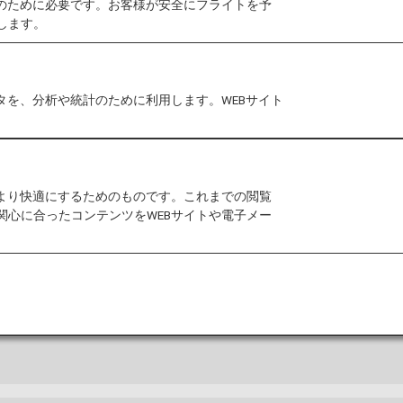
作のために必要です。お客様が安全にフライトを予
します。
タを、分析や統計のために利用します。WEBサイト
ガイド
ルマップおよび空港内に関するほかの情報。
をより快適にするためのものです。これまでの閲覧
関心に合ったコンテンツをWEBサイトや電子メー