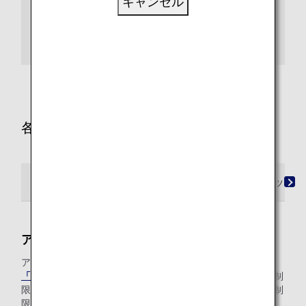
キャンセル
いて
シンガポールにおける電動アシスト自転車の輸入に
ついて
各国・地域・空港特有の制限があるもの
アメリカ・カナダ・メキシコ・ハワイ
ヨーロッパ
アメリカ共通
アメリカ発着路線にて、以下の制限がございます。
「アメリカ連邦航空局/FAA（英語のみ）」）
」による制
限、
「アメリカ運輸保安局/TSA（英語のみ）」
による制
限をご確認ください。