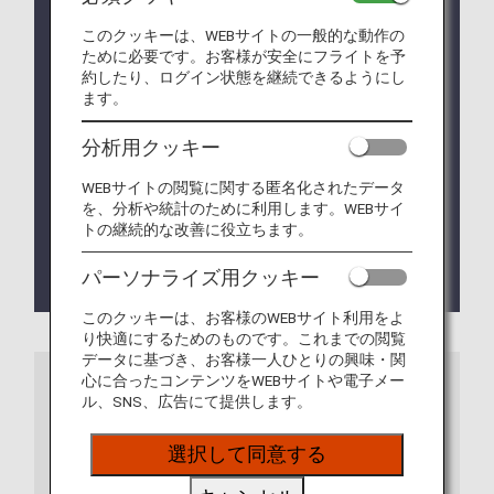
含まれる場合は、
他社の手荷物ルール
が適用になる
場合があります。
このクッキーは、WEBサイトの一般的な動作の
ために必要です。お客様が安全にフライトを予
お客様の所持品の中に危険物に該当するものがない
約したり、ログイン状態を継続できるようにし
かSDS（安全データーシート）の化学物質の危険有
ます。
害性情報を記載した文書や取扱説明書等で事前にご
確認ください。
分析用クッキー
航空機での輸送が可能であるか、出発までに確認が
WEBサイトの閲覧に関する匿名化されたデータ
取れない場合は、輸送をお断りすることがあります
を、分析や統計のために利用します。WEBサイ
ので、あらかじめご了承ください。
トの継続的な改善に役立ちます。
一部の国・地域によっては、ほかにも機内持ち込
パーソナライズ用クッキー
み・お預かりの制限を設けている場合があります。
このクッキーは、お客様のWEBサイト利用をよ
り快適にするためのものです。これまでの閲覧
データに基づき、お客様一人ひとりの興味・関
特別なお知らせ
心に合ったコンテンツをWEBサイトや電子メー
ル、SNS、広告にて提供します。
メキシコ当局からの通達に基づき、メキシコ発着航
空機での電子タバコの輸出入が禁止されていますの
でご注意ください。
選択して同意する
香港における電子タバコの持ち込み・所持禁止につ