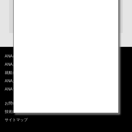
機内への持ち込みが制限または禁止されているもの
カナダ出入国時の手荷物の取扱いについて
ドイツ空港出発時の手荷物検査について
ANAについて
ANAからのお知らせ
就航都市
ANAがお約束する体験
ANAマイレージクラブ
お問い合わせ
技術的なお問い合わせ（推奨環境）
サイトマップ