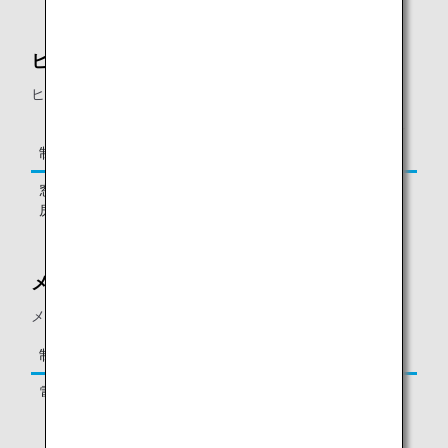
ヒューストン
ヒューストン発着路線にて、以下の制限がございます。
お持ち込
チェックイ
制限品
み
ン
窓取り付け型、または小型の冷
不可
不可
房機器
メキシコシティ
メキシコシティ発着路線にて、以下の制限がございます。
制限品
お持ち込み
チェックイン
電子タバコ
不可
不可