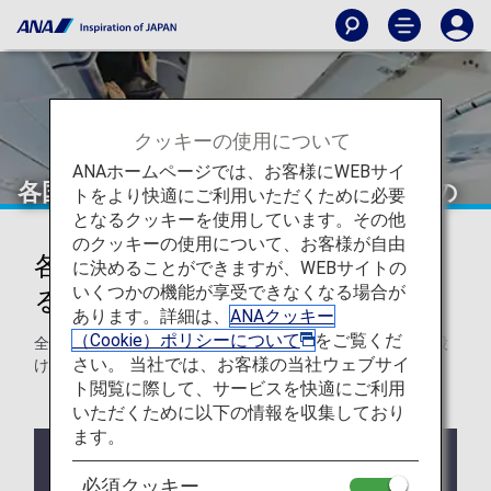
クッキーの使用について
ANAホームページでは、お客様にWEBサイ
各国・地域・空港特有の制限があるもの
トをより快適にご利用いただくために必要
となるクッキーを使用しています。その他
のクッキーの使用について、お客様が自由
各国・地域・空港特有の制限があ
に決めることができますが、WEBサイトの
いくつかの機能が享受できなくなる場合が
るもの
あります。詳細は、
ANAクッキー
（Cookie）ポリシーについて
をご覧くだ
全路線共通の制限以外に、各国・地域・空港特有の制限を設
さい。 当社では、お客様の当社ウェブサイ
けている物品についてご案内します。
ト閲覧に際して、サービスを快適にご利用
いただくために以下の情報を収集しており
ます。
ご利用にあたっての注意事項
コードシェア便および他航空会社の運航便が旅程に
必須クッキー