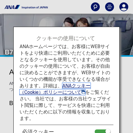
クッキーの使用について
ANAホームページでは、お客様にWEBサイ
B787-8プレミアムエコノミー
トをより快適にご利用いただくために必要
となるクッキーを使用しています。その他
のクッキーの使用について、お客様が自由
ANAプレミアムエコノミー
に決めることができますが、WEBサイトの
いくつかの機能が享受できなくなる場合が
ANAのB787-8 プレミアムエコノミークラス 座席・シートに
あります。詳細は、
ANAクッキー
ついてのご案内です。
（Cookie）ポリシーについて
をご覧くだ
さい。 当社では、お客様の当社ウェブサイ
B787-8
ト閲覧に際して、サービスを快適にご利用
いただくために以下の情報を収集しており
ます。
必須クッキー