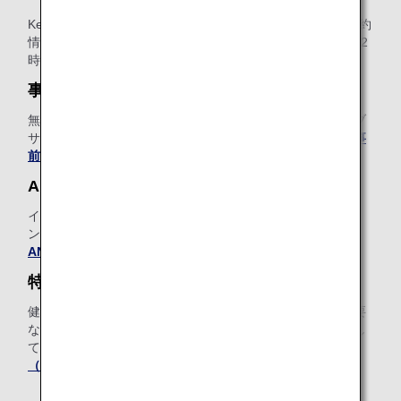
Keep My Fareは、航空券のご購入を検討される際に、ご予約
情報や運賃情報を確保できる便利なサービスです（発券の72
時間前まで）。
Keep My Fareについて、詳しくはこちら
。
事前追加手荷物
無料手荷物許容量を超える手荷物の追加料金を、ANAウェブ
サイトで事前にお支払いいただける便利なサービスです。
事
前追加手荷物について、詳しくはこちら
。
ANA Wi-Fi Service
インターネット、Eメール、SNSをご利用いただける機内イ
ンターネット接続サービスをご用意しています（有料）。
ANA Wi-Fi Serviceについて、詳しくはこちら
。
特別機内食（スペシャルミール）
健康上または宗教上の理由によりお食事に特別な配慮が必要
なお客様のために、ANAではさまざまな特別機内食を提供し
ております。ご出発前にお申し込みください。
特別機内食
（スペシャルミール）について、詳しくはこちら
。