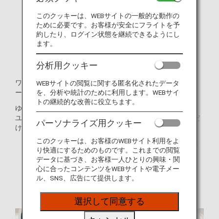
このクッキーは、WEBサイトの一般的な動作の
ために必要です。お客様が安全にフライトを予
約したり、ログイン状態を継続できるようにし
ます。
分析用クッキー
ワンランク上の余裕のフライト、「プレミアムエコノミ
WEBサイトの閲覧に関する匿名化されたデータ
を、分析や統計のために利用します。WEBサイ
ー」。
トの継続的な改善に役立ちます。
ゆったりとしたシートでは、レッグレストやフットレスト、
ユニバーサル電源、USBポートなどの快適にお過ごしいただ
パーソナライズ用クッキー
ける機能が充実しています。
このクッキーは、お客様のWEBサイト利用をよ
* 運航する機材や座席仕様などは予告なく変更となる場
り快適にするためのものです。これまでの閲覧
合がございます。
データに基づき、お客様一人ひとりの興味・関
心に合ったコンテンツをWEBサイトや電子メー
* 画像はイメージです。
ル、SNS、広告にて提供します。
選択して同意する