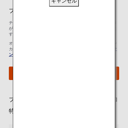
キャンセル
プレミアムエコノミー空港サービス
チェックインから搭乗ゲートに至るまでのあらゆるお手続き
が、できるだけ簡単で快適なものとなるよう心がけておりま
す。
オンラインチェックインをご利用のお客様は、チェックイン
カウンターへのお立ち寄りは不要です。詳細については、
オ
ンラインチェックイン
をご覧ください。
ご搭乗手続きの流れを確認する
プレミアムエコノミーのお客様向けの追加
特典