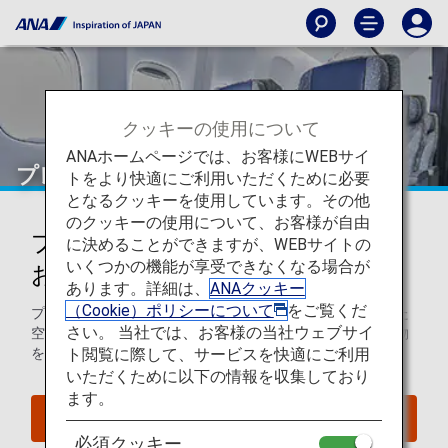
クッキーの使用について
ANAホームページでは、お客様にWEBサイ
プレミアムエコノミー
トをより快適にご利用いただくために必要
となるクッキーを使用しています。その他
のクッキーの使用について、お客様が自由
プレミアムエコノミーをご利用の
に決めることができますが、WEBサイトの
いくつかの機能が享受できなくなる場合が
お客様へのサービス
あります。詳細は、
ANAクッキー
（Cookie）ポリシーについて
をご覧くだ
プレミアムエコノミーのお客様は、機内ではゆったりとした
さい。 当社では、お客様の当社ウェブサイ
空間で快適にお過ごしいただき、地上では優先的にお手荷物
ト閲覧に際して、サービスを快適にご利用
をお預かりするなどの特典をご利用いただけます。
いただくために以下の情報を収集しており
ます。
空席照会
必須クッキー