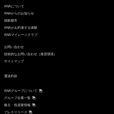
ANAについて
往路出発日および時間帯
ANAからのお知らせ
日付を選択
就航都市
ANAがお約束する体験
ANAマイレージクラブ
時間帯指定なし
お問い合わせ
経由地および乗り継ぎ所要時間を追加する
技術的なお問い合わせ（推奨環境）
サイトマップ
復路出発日および時間帯
運送約款
日付を選択
ANAグループについて
時間帯指定なし
グループ企業一覧
株主・投資家情報
経由地および乗り継ぎ所要時間を追加する
プレスリリース