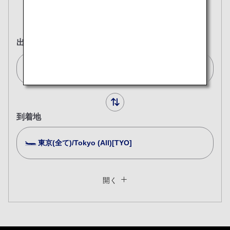
往復
片道
出発地
シンガポール/Singapore[SIN]
到着地
東京(全て)/Tokyo (All)[TYO]
複数都市で検索
閉じる
エコノミークラス
開く
往復で異なるクラスで検索
運賃タイプ指定なし
ご利用条件