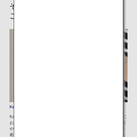
その他のオプショナルサービスの
ご案内
Keep My Fare
Keep My Fareは、お客様が航空券のご購入を決定するまでに
お時間がかかる場合（発券の72時間前まで）に、ご予約情報
や運賃情報を確保することのできる便利なサービスです。ご
希望のフライトと運賃を選択後、決済画面からお申し込みい