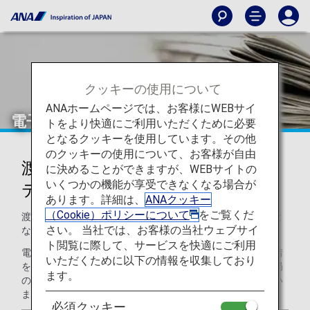
クッキーの使用について
ANAホームページでは、お客様にWEBサイ
電子渡航認証システムの申請について
トをより快適にご利用いただくために必要
となるクッキーを使用しています。その他
のクッキーの使用について、お客様が自由
渡航先により、電子渡航認証シス
に決めることができますが、WEBサイトの
いくつかの機能が享受できなくなる場合が
テムの申請が必要です
あります。詳細は、
ANAクッキー
（Cookie）ポリシーについて
をご覧くだ
渡航先により、事前に電子渡航認証システムの申請が必要と
さい。 当社では、お客様の当社ウェブサイ
なります。
ト閲覧に際して、サービスを快適にご利用
電子渡航認証システム申請対象のお客様にも関わらず、申請
いただくために以下の情報を収集しており
を完了されていないお客様は、渡航・乗継する国・地域当局
ます。
の指示により、弊社便にご搭乗いただけない可能性がござい
ます。事前に申請手続きをお済ませください。
必須クッキー