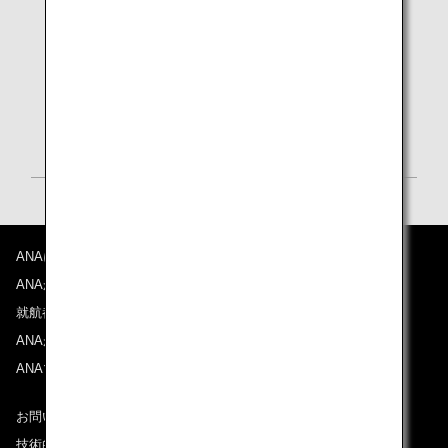
travel
authorisation：
ETA）の取得が
必要です。
詳細は
ETA公式
ページ （英語）
をご確認く
ださい。
ANAについて
ANAからのお知らせ
就航都市
ANAがお約束する体験
ANAマイレージクラブ
お問い合わせ
技術的なお問い合わせ（推奨環境）