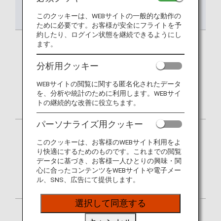
渡航先
対象
詳細
このクッキーは、WEBサイトの一般的な動作の
ために必要です。お客様が安全にフライトを予
約したり、ログイン状態を継続できるようにし
ます。
米国
ビザ免除プログ
米国渡航におけ
ラム(Visa
るESTA申請につ
分析用クッキー
Waiver
いて
Program/VWP)
WEBサイトの閲覧に関する匿名化されたデータ
対象国籍（日本
を、分析や統計のために利用します。WEBサイ
を含む）のお客
トの継続的な改善に役立ちます。
様
パーソナライズ用クッキー
米国
グアム・北マリ
グアムー北マリ
このクッキーは、お客様のWEBサイト利用をよ
アナ諸島（サイ
アナ諸島連邦電
り快適にするためのものです。これまでの閲覧
パン島、テニア
子渡航認証
データに基づき、お客様一人ひとりの興味・関
ン島など）へ入
「Guam-CNMI
心に合ったコンテンツをWEBサイトや電子メー
国されるお客様
ETA」について
ル、SNS、広告にて提供します。
選択して同意する
カナダ
以下すべての条
カナダへの渡航