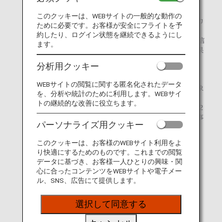
K-ETAの公式サイト、およびK-ETAモバイルアプリより
申請が可能です。
このクッキーは、WEBサイトの一般的な動作の
申請時、メールアドレス・パスポート情報・顔写真（カ
ために必要です。お客様が安全にフライトを予
ラー）等の情報登録が必要となります。
約したり、ログイン状態を継続できるようにし
なお、認証結果は、申請後24時間以内にメールにて送信
ます。
されます。公式サイトからも、申請番号を基に認証結果
の確認が可能です。
分析用クッキー
対象のお客様
WEBサイトの閲覧に関する匿名化されたデータ
ビザ免除にて韓国へ入国する全ての国籍のお客様が対象
を、分析や統計のために利用します。WEBサイ
となります。
トの継続的な改善に役立ちます。
* 韓国当局の指定する期間において、対象となる22
の国・地域に該当する国籍のお客様は、K-ETAの事
パーソナライズ用クッキー
前取得が免除されます。
このクッキーは、お客様のWEBサイト利用をよ
* 2023年7⽉3⽇より、17歳以下・65歳以上のお客
り快適にするためのものです。これまでの閲覧
様は、K-ETAの事前取得が免除されます。
データに基づき、お客様一人ひとりの興味・関
心に合ったコンテンツをWEBサイトや電子メー
詳細は、
KOREA IMMIGRATION SERVICE
を
ル、SNS、広告にて提供します。
ご確認ください。
手数料
選択して同意する
KRW 10,000（+TAX）
クレジットカードでのお支払いのみ可能となります。