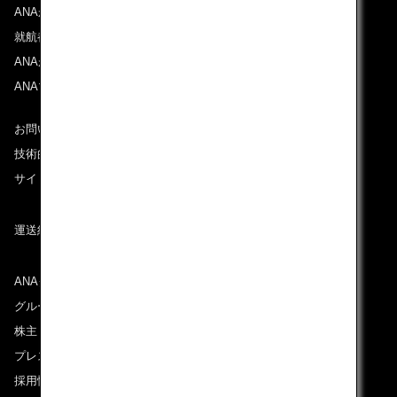
ANAからのお知らせ
就航都市
ANAがお約束する体験
ANAマイレージクラブ
お問い合わせ
技術的なお問い合わせ（推奨環境）
サイトマップ
運送約款
ANAグループについて
グループ企業一覧
株主・投資家情報
プレスリリース
採用情報