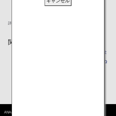
キャンセル
有効期限
取得日から3年間（有効期限内は繰り返し有効）
詳細は
K-ETA公式サイト
をご確認ください。
関連ページ
北京首都国際空港出発時の手荷物検査厳格化のお知らせ
ベトナム発着便に保護者なしでご搭乗される14歳未満の
お客様へ
香港におけるPHSの所持および使用禁止について
中国系航空会社の便を予約される際のご注意
ANAについて