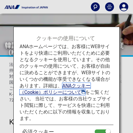
クッキーの使用について
韓国への渡航に必要な電子旅行許可制度
ANAホームページでは、お客様にWEBサイ
（K-ETA）の申請について
トをより快適にご利用いただくために必要
となるクッキーを使用しています。その他
法令に伴い、韓国へご渡航の際、ご搭乗手続き時にK-ETA所
のクッキーの使用について、お客様が自由
持の有無を確認させていただきます。
に決めることができますが、WEBサイトの
対象国籍のお客様でK-ETAを所持されていない場合には、韓
いくつかの機能が享受できなくなる場合が
国当局の指示により、弊社便にご搭乗いただけない可能性が
あります。詳細は、
ANAクッキー
ございます。
（Cookie）ポリシーについて
をご覧くだ
K-ETA取得の必要性をあらかじめご確認の上、原則、搭乗の
さい。 当社では、お客様の当社ウェブサイ
72時間前までに申請手続きをお済ませください。
ト閲覧に際して、サービスを快適にご利用
いただくために以下の情報を収集しており
ます。
K-ETA申請について
必須クッキー