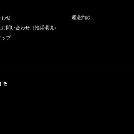
時間帯指定なし
加する
合わせ
経由地および乗り継ぎ所
運送約款
なお問い合わせ（推奨環境）
マップ
プロモーションコード
)
運賃となります。
検索する]ボタンより最新の空席照会結果をご確認ください。
す。空席照会結果画面にて最新の情報をご確認ください。
別料金
、その他の各種税金、料金などが含まれます。発券時に再計算するため、変動
トクな運賃が表示される場合があります。