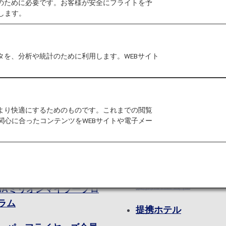
作のために必要です。お客様が安全にフライトを予
します。
タを、分析や統計のために利用します。WEBサイト
典
マイルを貯
をより快適にするためのものです。これまでの閲覧
NAマイレージクラブ会員
ANA国内線航空券
関心に合ったコンテンツをWEBサイトや電子メー
典
ANA国際線航空券
レミアムメンバーサービ
ANA機内免税品販売
提携航空会社
NAミリオンマイラープロ
ラム
提携ホテル