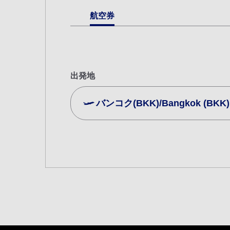
航空券
出発地
バンコク(BKK)/Bangkok (BKK)
複数都市で検索
エコノミークラス
往復で異なるクラスで検索
ご利
往路出発日および時間帯
日付を選択