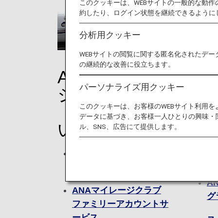
このクッキーは、WEBサイトの一般的な動
約したり、ログイン状態を継続できるように
分析用クッキー
WEBサイトの閲覧に関する匿名化されたデー
の継続的な改善に役立ちます。
ANAマイレー
特
パーソナライズ用クッキー
ジクラブ
このクッキーは、お客様のWEBサイト利用
（AMC）につ
A
データに基づき、お客様一人ひとりの興味・
特
いて
ル、SNS、広告にて提供します。
プ
ANAマイレージクラブに
ス
入会する
A
ANAマイレージクラブ
グ
ファミリーアカウントサ
ービス