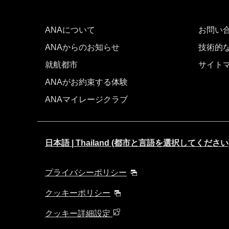
時間帯指定なし
ANAについて
経由地および乗り継ぎ所要時間を追
お問い
ANAからのお知らせ
技術的
就航都市
サイト
1人
ANAがお約束する体験
ANAマイレージクラブ
前後3日の運賃を検索
日本語 | Thailand (都市と言語を選択してください
・表示金額は選択いただいた条件でのもっともおトクな
・表示金額と空席状況は最新ではない場合があります。[
プライバシーポリシー
・「＊」は現在金額が確認できない都市・日付となりま
・表示金額には、運賃、
燃油特別付加運賃
、
航空保険特
クッキーポリシー
・複数空港がある都市においては、複数空港の中でのお
クッキー詳細設定