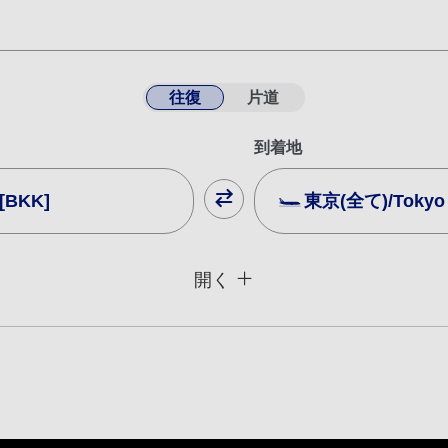
往復
片道
到着地
[BKK]
東京(全て)/Tokyo (
閉じる
運賃タイプ指定なし
開く
用条件
復路出発日および時間帯
日付を選択