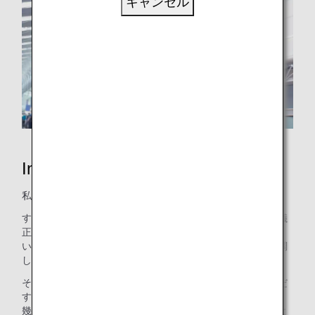
キャンセル
Inspiration of JAPAN
私たちは、いつも、「日本の心」を大切にしてきました。
すべてのお客さまに対して、誠実であり、謙虚であり、礼儀
正しくあること。
いかなる場合においても、丁寧な作業を心がけ、互いに協調
し、安全で正確な運航を確実なものにすること。
それだけではなく、私たちの中には、「新しい日本を創りだ
す」気概も、脈々と受け継がれています。
幾度となく立ちはだかる困難や制約にも、決して屈すること