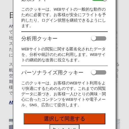
このクッキーは、WEBサイトの一般的な動作の
日本最大規模の航空会社
ために必要です。お客様が安全にフライトを予
約したり、ログイン状態を継続できるようにし
ます。
ANAは、お客様にとって雲に浮かぶ小さなオアシスとなっ
て、お客様と世界を繋ぐよう取り組んでいます。そのため当
分析用クッキー
社の航空機全般において、ファーストクラス、ビジネスクラ
ス、プレミアムエコノミークラス、エコノミークラスといっ
WEBサイトの閲覧に関する匿名化されたデータ
た様々な客室オプションを備えており、お客様独自のニーズ
を、分析や統計のために利用します。WEBサイ
にまさに最適なご選択をいただけます。
トの継続的な改善に役立ちます。
スター アライアンス加盟航空会社として、当社は35を超える
航空会社と提携し、アジア、欧州と北米の42におよぶ海外の
パーソナライズ用クッキー
空港、そして約50の国内空港に就航しています。そこで、長
期休暇の海外旅行にも、世界を巡る旅へのご出発にも、お客
このクッキーは、お客様のWEBサイト利用をよ
様を目的の地へお連れできることは誇らしく、喜ばしいこと
り快適にするためのものです。これまでの閲覧
です。ANAで行く空の旅の準備はできていますか。
データに基づき、お客様一人ひとりの興味・関
心に合ったコンテンツをWEBサイトや電子メー
ANAグループウェブサイトへ
ル、SNS、広告にて提供します。
選択して同意する