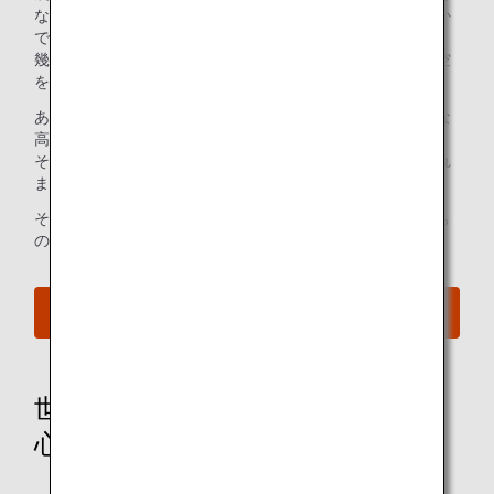
なく、自分たちの手で、新しい空を開拓してきたのは、ほか
でもない、私たちANAです。
幾多の挑戦と試行錯誤を繰り返しながら、自由で魅力的な空
をつくりあげてきました。
あたたかさ、細やかな心遣い、そして、ワクワクするような
高揚感まで感じてもらいたい。
そして、ANAの空の旅でしか体験することのできない、これ
までにない感動を、世界中の人たちに届けていきたい。
それが、“Inspiration of JAPAN“という言葉に込めた、私たち
の想いです。
当社ブランドウェブサイトへ
世界に誇る上質なおもてなしで、
心満たす空の旅を