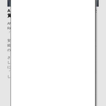
APEX 最高評価「WORLD CLASS」2年連続受
賞
ANAグループは、APEX*2が主催する「WORLD CLASS
RATING」において、世界最高品質であると認められ
「WORLD CLASS」を2年連続で受賞しました。
安心で清潔な機内環境、持続可能な社会の実現に向けた取り
組み、そしてあらゆるお客様に寄り添った高品質なサービス
の提供が高く評価されました。
さらに、航空業界における機内サービスの品質向上を目的と
した国際団体であるIFSA*3と共同で行うAPEX/IFSA Awards
において、卓越した搭乗体験と革新性が認められ、部門賞
「Innovation Award for Best Cabin 2026」を初めて受賞しま
した。
*2.
APEX（Airline Passenger Experience Association）：
北米を拠点にする世界最大のエアライン業界団体の一
つ