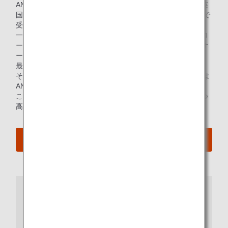
ANAグループは、世界的な航空サービス格付け機関である英
国SKYTRAX社より、世界最高評価「5スター」を13年連続で
受賞しました。
一貫して高品質なサービスが提供できている点、さらにグロ
ーバルなお客様の多様なニーズを深く汲み取り、継続的にサ
ービス改善を行っている点が高く評価されました。
最高評価を獲得している航空会社は世界で11社のみであり、
そのうち10年以上連続して獲得している日本のエアラインは
ANAグループのみです。
これからもANAは、サービスの品質向上に尽力し、安全かつ
高品質な「5つ星」の体験をご提供してまいります。
プレスリリースへ