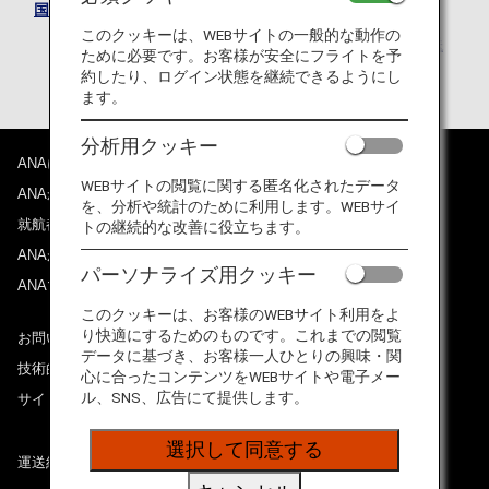
国際運送約款（旅客及び手荷物）
このクッキーは、WEBサイトの一般的な動作の
2026年3月28日までに旅行開始する場合の「国際運送
ために必要です。お客様が安全にフライトを予
約款（旅客及び手荷物）」はこちら
約したり、ログイン状態を継続できるようにし
ます。
分析用クッキー
ANAについて
WEBサイトの閲覧に関する匿名化されたデータ
ANAからのお知らせ
を、分析や統計のために利用します。WEBサイ
就航都市
トの継続的な改善に役立ちます。
ANAがお約束する体験
パーソナライズ用クッキー
ANAマイレージクラブ
このクッキーは、お客様のWEBサイト利用をよ
り快適にするためのものです。これまでの閲覧
お問い合わせ
データに基づき、お客様一人ひとりの興味・関
技術的なお問い合わせ（推奨環境）
心に合ったコンテンツをWEBサイトや電子メー
ル、SNS、広告にて提供します。
サイトマップ
選択して同意する
運送約款