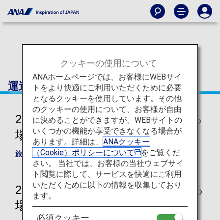
クッキーの使用について
ANAホームページでは、お客様にWEBサイ
運送約款
トをより快適にご利用いただくために必要
となるクッキーを使用しています。その他
のクッキーの使用について、お客様が自由
2026年5月19日以降に旅行開始する
に決めることができますが、WEBサイトの
いくつかの機能が享受できなくなる場合が
場合 （国内国際共通）
あります。詳細は、
ANAクッキー
（Cookie）ポリシーについて
をご覧くだ
旅客手荷物運送約款
さい。 当社では、お客様の当社ウェブサイ
ト閲覧に際して、サービスを快適にご利用
いただくために以下の情報を収集しており
2026年5月18日までに旅行開始する
ます。
場合
必須クッキー