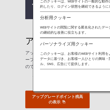
このクッキーは、WEBサイトの一般的な動
アップグレードポイントのご提供は2
約したり、ログイン状態を継続できるように
了いたします。詳しくは
アップグレ
分析用クッキー
WEBサイトの閲覧に関する匿名化されたデー
の継続的な改善に役立ちます。
アップグレードポイ
パーソナライズ用クッキー
アップグレードポイントとは、前年1月～
このクッキーは、お客様のWEBサイト利用
データに基づき、お客様一人ひとりの興味・
ーフライヤーズ本会員のお客様（*）に付
ル、SNS、広告にて提供します。
ので、空の旅をより一層お楽しみいただけ
* 毎年1月末日までに入会いただいた
アップグレードポイント残高
の表示