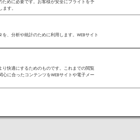
作のために必要です。お客様が安全にフライトを予
026年度のプレミアムメンバーならびにスーパーフラ
します。
ードポイントのサービス終了について
をご確認ください
タを、分析や統計のために利用します。WEBサイト
ントとは
12月のANAグループ運航便のプレミアムポイント数に
をより快適にするためのものです。これまでの閲覧
関心に合ったコンテンツをWEBサイトや電子メー
与される特別なポイントです。お座席のアップグレード
ます。
本会員のお客様が対象です。