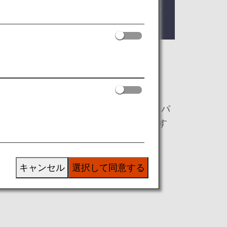
イヤーズ本会員の方へのご提供をもって終
。
応じて、プレミアムメンバーならびにスーパ
やラウンジのご利用にご使用いただけます
キャンセル
選択して同意する