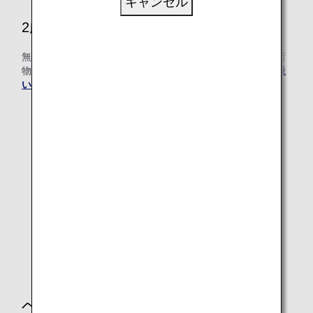
キャンセル
2歳～12歳未満のお子様（小児）
無料でお預かりする手荷物の個数・サイズ・重量、無料手荷
物許容量を超える場合の超過手荷物料金は
大人と同じ取り扱
い
になります。
ベビーカー・車いすなどのお預か