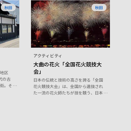
秋田
秋田
アクティビティ
大曲の花火「全国花火競技大
会」
地区
年代の古
日本の伝統と技術の高さを誇る「全国
街。そ
花火競技大会」は、全国から選抜され
、かつ
た一流の花火師たちが技を競う、日本
の様子
で最も権威のある競技大会です。目前
ます。
の川と背景の山のある花火鑑賞には絶
なお語
好のロケーションで、大迫力の音と光
す。
が味わえます。