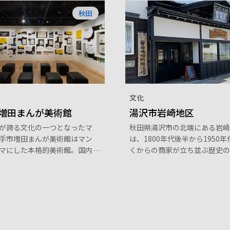
秋田
文化
増田まんが美術館
湯沢市岩崎地区
が誇る文化の一つとなったマ
秋田県湯沢市の北端にある岩崎
手市増田まんが美術館はマン
は、1800年代後半から1950
マにした本格的美術館。国内
くからの商家が立ち並ぶ歴史の
な漫画家の直筆原画を展示し
こには、古い醤油蔵や町屋など
。原画収蔵数は48万枚を超
て交通の要衝として繁栄した町
枚数日本一です。 マンガ文化
を、現在に伝える建物が点在し
ーナー、マンガに関連したメ
そして、さまざまな伝説が今も
楽しめるカフェも設けられて
り継がれている場所でもありま
ンガの魅力を世界へ向けて発
ます。