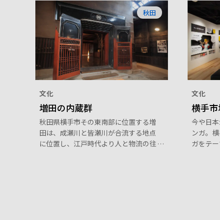
秋田
文化
文化
増田の内蔵群
横手市
秋田県横手市その東南部に位置する増
今や日本
田は、成瀬川と皆瀬川が合流する地点
ンガ。横
に位置し、江戸時代より人と物流の往
ガをテー
来でにぎわった地域です。中七日町通
外の著名
りには当時の繁栄を今に伝える伝統的
ています
な街並みや内蔵が多く残っており、平
え、収蔵
成25年12月に国の重要伝統的建造物
の紹介コ
群保存地区に選定されました。
ニューが
いて、マ
信してい