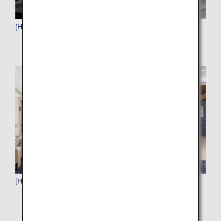
[HND]羽田（東京）
[HNL]ホノルル（ハワイ）