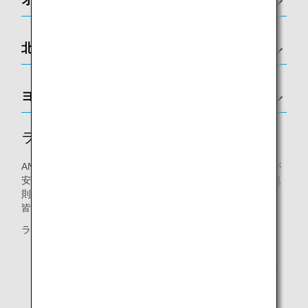
北アメリカ
ヨーロッパ
ラウンジ利用規則
ANAが運営するラウンジでは、利用されるすべてのお客様が
安全かつ快適にお過ごしいただけるよう、「ラウンジ利用規
則」を定めております。
皆様のご理解とご協力をお願い申し上げます。
ラウンジ内での以下の行為は、お控えください。
ラウンジ内の安全・快適性を阻害するような行為（過
度な飲酒を含む）
他のお客様に不快感を与え、または迷惑を及ぼすおそ