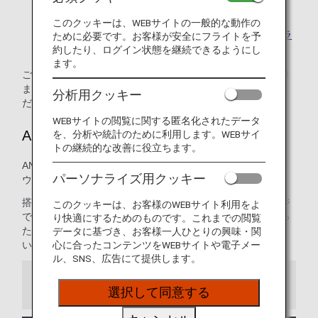
けません。
このクッキーは、WEBサイトの一般的な動作の
乗り継ぎ時のご利用について、詳しくは
乗り継ぎ時のラ
ために必要です。お客様が安全にフライトを予
ウンジサービスについて
をご覧ください。
約したり、ログイン状態を継続できるようにし
ます。
ご利用資格は、搭乗クラスと会員ステイタスによって異なり
ます。詳しくは、該当する空港ラウンジのページをご確認く
分析用クッキー
ださい。
WEBサイトの閲覧に関する匿名化されたデータ
ANAラウンジ
を、分析や統計のために利用します。WEBサイ
トの継続的な改善に役立ちます。
ANAは成田、羽田、ハワイ ホノルルの3つの空港にて自社ラ
パーソナライズ用クッキー
ウンジを提供しています。
搭乗前の時間を快適に過ごしていただくため、ANAラウンジ
このクッキーは、お客様のWEBサイト利用をよ
では豊富な種類のお食事と飲み物をご用意しています。ゆっ
り快適にするためのものです。これまでの閲覧
たりとした空間で、出発前のひとときをおくつろぎくださ
データに基づき、お客様一人ひとりの興味・関
い。
心に合ったコンテンツをWEBサイトや電子メー
ル、SNS、広告にて提供します。
お知らせ
選択して同意する