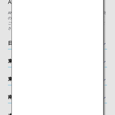
ANAが提携するラウンジ
ANAまたは他スター アライアンス加盟航空会社運航便ご搭乗
のお客様にご利用いただける空港ラウンジを各国の空港にて
ご用意しております。各国のラウンジ一覧は以下をご覧くだ
さい。
日本
東アジア
東南アジア
南アジア
オセアニア