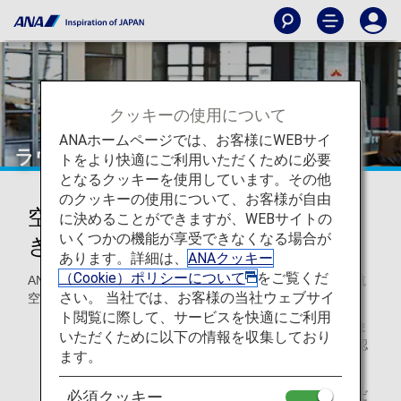
クッキーの使用について
ANAホームページでは、お客様にWEBサイ
ラウンジ
トをより快適にご利用いただくために必要
となるクッキーを使用しています。その他
のクッキーの使用について、お客様が自由
空港ラウンジでくつろぎのひとと
に決めることができますが、WEBサイトの
いくつかの機能が享受できなくなる場合が
きを
あります。詳細は、
ANAクッキー
（Cookie）ポリシーについて
をご覧くだ
ANA国際線ご利用のお客様は、ANAラウンジや所定の提携航
さい。 当社では、お客様の当社ウェブサイ
空会社ラウンジをご利用いただけます。
ト閲覧に際して、サービスを快適にご利用
ご利用可能なラウンジと入室基準は空港ごとに異なりま
いただくために以下の情報を収集しており
す。詳しくは、該当する空港ラウンジのページをご確認
ます。
ください。
他社運航のコードシェア便ご搭乗の場合はご利用いただ
必須クッキー