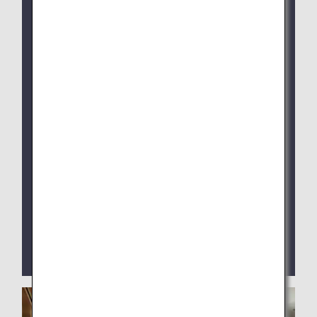
ANA SUITE LOUNGE：1月28日午前4:30（日本
時間）より
新しい予約システムはこれまで同様ANAアプリか
らご利用いただけます。
システム切り替え以降、旧予約サイト（workhub
Pass）からはご予約いただけなくなります。
成田空港国際線出発ラウンジでは従来通りラウン
ジ内シャワールーム受付端末よりお申込みくださ
い。
羽田空港第2ターミナル国際線ANA ARRIVAL
LOUNGEは現在閉鎖中です。
ANAアプリによる新聞・雑誌のデジタル版コンテン
ツを提供しております。お客様ご自身のスマートフ
ォンやPCなどのデジタル端末でご覧いただけま
す。