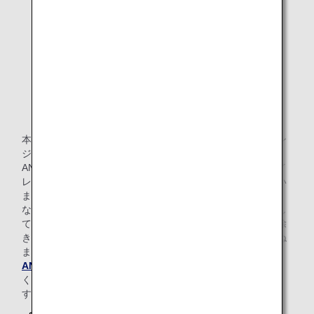
る行為
20歳未満のお客様のアルコール類の飲酒行為
ホノルル空港ANA SUITE LOUNGE, ANA
LOUNGEではアメリカ合衆国の法令によ
り、アルコール飲料の提供は21歳以上のお
客様のみとなります。
許可なく営業活動または営利を目的とする行為（展
示、広告、宣伝、販売等）
本規則の記載内容にご協力をいただけない場合には、ラウン
ジの利用を制限させていただくとともに、弊社運送約款、
ANAマイレージクラブ会員規約等に則り、搭乗の制限、マイ
レージ会員資格の取消しなどをさせていただく場合もござい
ます。
なお、身の回りの私物・貴重品は、お客様ご自身で管理をし
てください。弊社側の故意または重大な過失による場合を除
き、盗難、紛失等が発生しても弊社は一切の責任を負いかね
ます。
ANAプライバシーポリシー
に基づき、ご本人の承諾な
く、他のお客様に関する情報提供のご依頼には応じかねま
す。