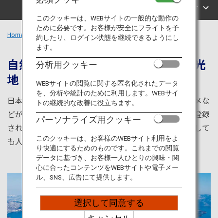
旅のお役立ち情報
エリアで探す
このクッキーは、WEBサイトの一般的な動作の
ために必要です。お客様が安全にフライトを予
ANA サービス
Home
北海道エリア
約したり、ログイン状態を継続できるようにし
ます。
自然とグルメが堪能できる人気の観光
分析用クッキー
地
閉じる
WEBサイトの閲覧に関する匿名化されたデータ
を、分析や統計のために利用します。WEBサイ
日本最北部の北海道。歴史観光から北のおすすめグルメな
トの継続的な改善に役立ちます。
どが満喫できる札幌や函館をはじめ、世界自然遺産に登録
パーソナライズ用クッキー
された北海道の最果て知床など見所が満載。旅行先として
このクッキーは、お客様のWEBサイト利用をよ
も人気が高い北海道の魅力をご紹介します。
り快適にするためのものです。これまでの閲覧
データに基づき、お客様一人ひとりの興味・関
心に合ったコンテンツをWEBサイトや電子メー
ル、SNS、広告にて提供します。
選択して同意する