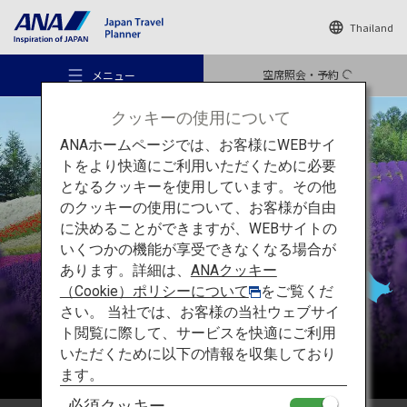
Thailand
空席照会・予約
メニュー
クッキーの使用について
ANAホームページでは、お客様にWEBサイ
トをより快適にご利用いただくために必要
となるクッキーを使用しています。その他
のクッキーの使用について、お客様が自由
おすすめの旅
北海道
に決めることができますが、WEBサイトの
いくつかの機能が享受できなくなる場合が
あります。詳細は、
ANAクッキー
旅のアイデア
（Cookie）ポリシーについて
をご覧くだ
さい。 当社では、お客様の当社ウェブサイ
ト閲覧に際して、サービスを快適にご利用
行き先
いただくために以下の情報を収集しており
ます。
必須クッキー