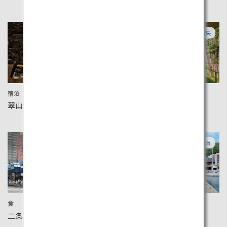
道央
道央
宿泊
宿泊
翠山亭倶楽部定山渓
旅館 坐忘林
道央
道南
食
買い物
二条市場
金森赤レンガ倉庫