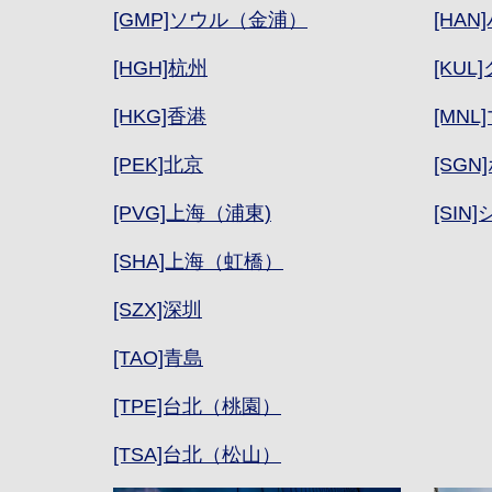
[GMP]ソウル（金浦）
[HAN
[HGH]杭州
[KU
[HKG]香港
[MNL
[PEK]北京
[SG
[PVG]上海（浦東)
[SI
[SHA]上海（虹橋）
[SZX]深圳
[TAO]青島
[TPE]台北（桃園）
[TSA]台北（松山）