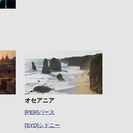
オセアニア
[PER]パース
[SYD]シドニー