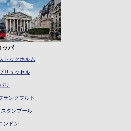
ロッパ
N]ストックホルム
U]ブリュッセル
]パリ
A]フランクフルト
T]イスタンブール
]ロンドン