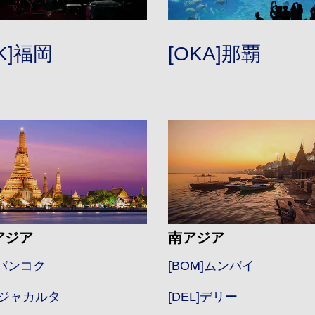
UK]福岡
[OKA]那覇
アジア
南アジア
]バンコク
[BOM]ムンバイ
K]ジャカルタ
[DEL]デリー