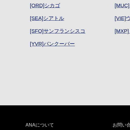
[MU
[ORD]シカゴ
[VIE
[SEA]シアトル
[MXP
[SFO]サンフランシスコ
[YVR]バンクーバー
ANAについて
お問い