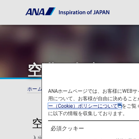
空港と都市に関
ホーム
ご旅行の準備
空港と都市に関する
ANAホームページでは、お客様にWE
用について、お客様が自由に決めること
ー（Cookie）ポリシーについて
をご覧
に以下の情報を収集しております。
空港・都市のご旅行
必須クッキー
入出国情報などの渡航先で役立つヒントを