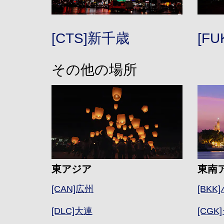
[CTS]新千歳
[F
その他の場所
東アジア
東南
[CAN]広州
[BKK
[DLC]大連
[CG