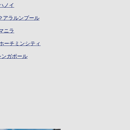
]ハノイ
L]クアラルンプール
]マニラ
N]ホーチミンシティ
N]シンガポール