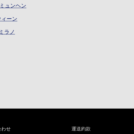
C]ミュンヘン
]ウィーン
]ミラノ
合わせ
運送約款