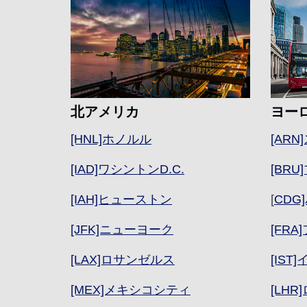
ヨー
北アメリカ
[AR
[HNL]ホノルル
[BR
[IAD]ワシントンD.C.
[
CDG
[IAH]ヒューストン
[FR
[JFK]ニューヨーク
[IS
[LAX]ロサンゼルス
[LHR
[MEX]メキシコシティ