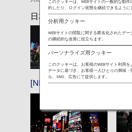
このクッキーは、WEBサイトの一般的な動
約したり、ログイン状態を継続できるように
日本の空港と都市
分析用クッキー
WEBサイトの閲覧に関する匿名化されたデー
の継続的な改善に役立ちます。
パーソナライズ用クッキー
このクッキーは、お客様のWEBサイト利用
データに基づき、お客様一人ひとりの興味・
ル、SNS、広告にて提供します。
[NRT]成田
[H