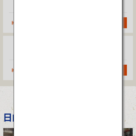
福岡
（羽田）
約1時間55分
検索
大阪
福岡
（伊丹）
約1時間10分
検索
日向ひょっとこ夏祭り