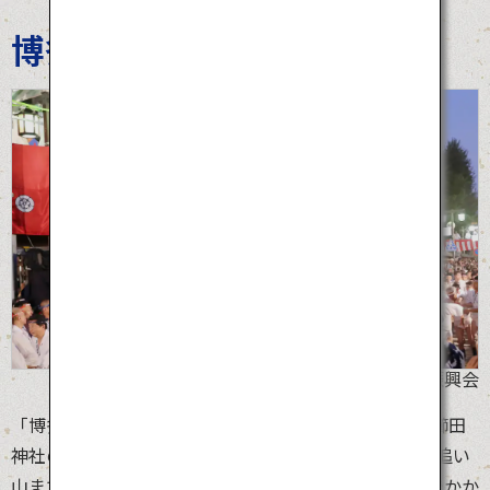
博多祇園山笠
©博多祇園山笠振興会
「博多祇園山笠」は、福岡県博多に夏の訪れを告げる櫛田
神社の夏祭り。7月1日の飾り山笠公開から15日早朝の追い
山まで、福岡の博多を中心に行われます。山笠は祭りでかか