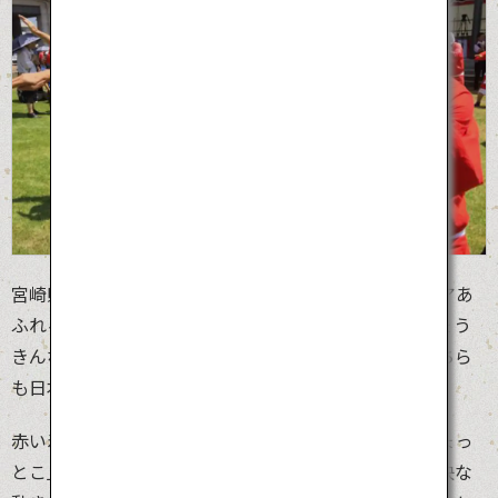
宮崎県日向市の「日向ひょっとこ夏祭り」は、ユーモアあ
ふれる夏祭りです。「ひょっとこ」は口をとがらせひょう
きんな表情の男性、「おかめ」は丸い顔の女性で、どちら
も日本に古くから伝わる夫婦の道化のお面です。
赤い着物に白の帯の衣装に身をつつんだ男女が、「ひょっ
とこ」「おかめ」または「キツネ」のお面をつけ、愉快な