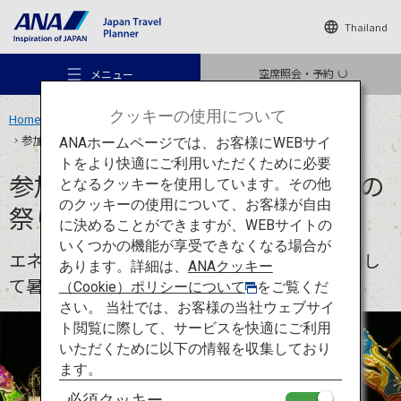
Thailand
空席照会・予約
メニュー
クッキーの使用について
Home
旅のアイデア
特集
ANA OMATSURI TOURISM PROJECT
参加して盛り上がれる日本の夏の祭り9選
ANAホームページでは、お客様にWEBサイ
トをより快適にご利用いただくために必要
参加して盛り上がれる日本の夏の
となるクッキーを使用しています。その他
のクッキーの使用について、お客様が自由
祭り9選
おすすめの旅
に決めることができますが、WEBサイトの
いくつかの機能が享受できなくなる場合が
エネルギー爆発！歌って踊って、夏祭りに参加し
あります。詳細は、
ANAクッキー
旅のアイデア
て暑い日本の夏を乗り切ろう。
（Cookie）ポリシーについて
をご覧くだ
さい。 当社では、お客様の当社ウェブサイ
ト閲覧に際して、サービスを快適にご利用
行き先
いただくために以下の情報を収集しており
ます。
必須クッキー