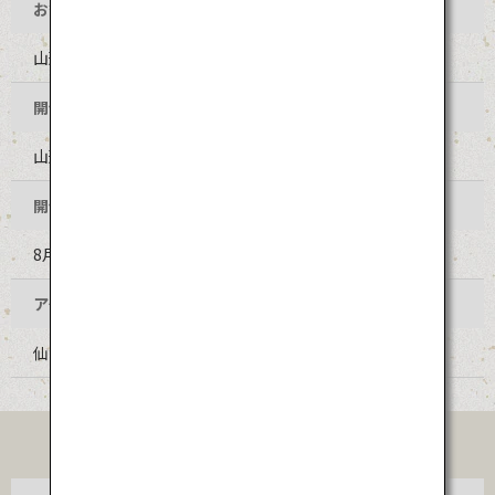
お祭り名
山形花笠まつり
開催地
山形県山形市 中心部
開催時期
8月5日～7日（毎年同日程）
アクセス
仙台空港からバスで約１時間20分
TICKET