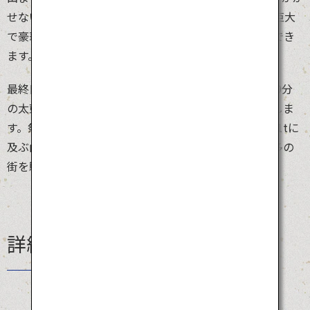
せない豪華な山車のこと。期間中、高さ10mを超える巨大
で豪華絢爛な飾り山笠がを博多の街中で楽しむことができ
ます。
最終日15日の「追い山」で祭りは最高潮に。早朝4時59分
の太鼓を合図に、舁き山笠のタイムレースがスタートしま
す。祭りの衣装に身を包んだ男たちが、高さ3m、重さ1tに
及ぶ山笠を担ぎ、「オイサー！」の掛け声とともに博多の
街を駆け抜けます。
詳細情報