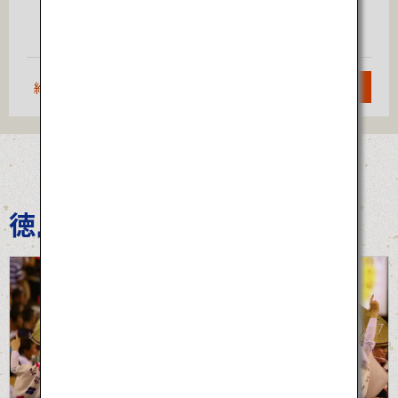
大阪
仙台
（伊丹）
約1時間20分
検索
徳島阿波おどり