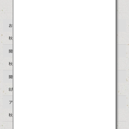
お祭り名
秋田竿燈まつり
開催地
秋田県秋田市 竿燈大通り（山王十字路～二丁目橋）周辺
開催時期
8月3日～6日（毎年同日程）
アクセス
秋田空港からバスで約40分