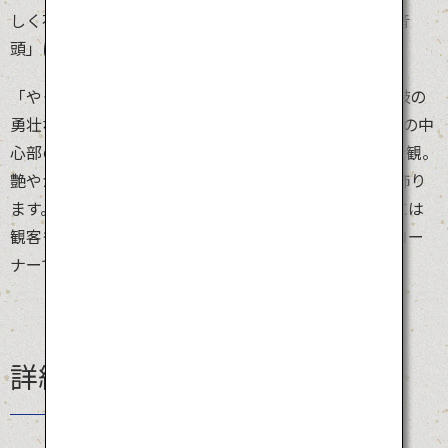
しく花で飾られた笠（花笠）を手に、踊り手が「花笠音
頭」に合わせて踊るお祭りです。
「やっしょ、まかしょ」という威勢のいい掛け声と太鼓の
勇壮な音色にあわせて、1万人を超える踊り手が山形市の中
心部の1.2kmをパレードします。その群舞は華やかで壮観。
艶やかな衣装と紅花をあしらった笠が色鮮やかに街を飾り
ます。踊り手を先導する美しい山車も必見。パレードには
観客も参加できます。花笠パレード最後尾の飛び入りコー
ナーでは、地元民も観光客も一緒になって踊ります。
詳細情報