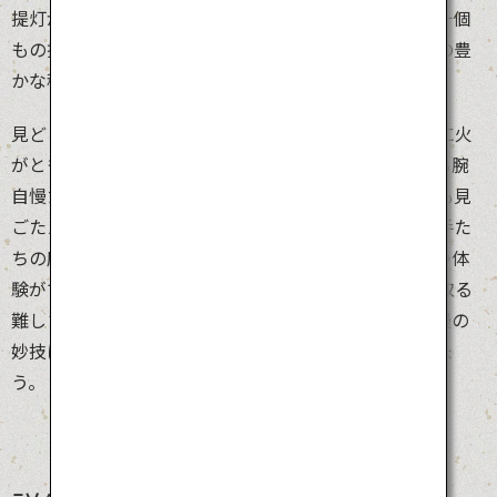
提灯が彩る世界は、まさに壮観です。竿燈とは竿に何十個
もの提灯を付けたもので、その見た目が米どころ秋田の豊
かな稲穂の実りを表現しています。
見どころは夜空に竿燈が並ぶ夜竿燈。提灯のろうそくに火
がともり、街を黄金に染めます。「差し手」と呼ばれる腕
自慢たちが力強く腕や腰を使って竿灯を持ち上げる技も見
ごたえたっぷり。昼間に行われる「妙技会」では差し手た
ちの磨き抜かれた技が競われます。小さめの竿燈を持つ体
験ができる「ふれあい竿燈」コーナーも。バランスを取る
難しさを体験すると、観覧の楽しさも倍増です。腕自慢の
妙技にハラハラドキドキしながら熱い声援を送りましょ
う。