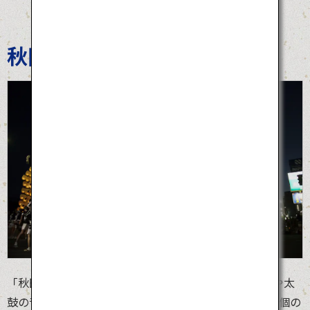
秋田竿燈まつり
「秋田竿燈まつり」は、稲穂のように揺れる竿燈が笛や太
鼓の音にあわせ町を練り歩く秋田の夏の風物詩。約1万個の