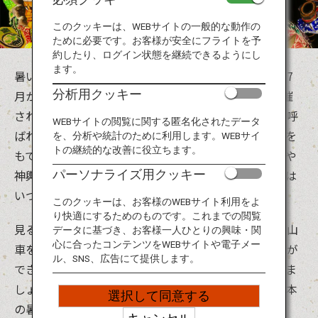
旅のお役立ち情報
このクッキーは、WEBサイトの一般的な動作の
ために必要です。お客様が安全にフライトを予
ANA サービス
約したり、ログイン状態を継続できるようにし
ます。
暑い夏は、日本の祭りのエネルギーが爆発する季節。7
分析用クッキー
月から9月にかけて日本各地でたくさんの夏祭りが開催
閉じる
されます。日本では、昔から7月から8月の「お盆」と呼
WEBサイトの閲覧に関する匿名化されたデータ
ばれる時期に祖先の霊が戻ってくると言われ、その霊を
を、分析や統計のために利用します。WEBサイ
トの継続的な改善に役立ちます。
もてなすために様々な行事が行われていました。山車や
神輿で町内を練り歩いたり、踊ったり、それらの行事は
パーソナライズ用クッキー
いつしかにぎやかで楽しいものになっていきました。
このクッキーは、お客様のWEBサイト利用をよ
り快適にするためのものです。これまでの閲覧
見るだけではもったいない！参加して一緒に踊ったり山
データに基づき、お客様一人ひとりの興味・関
心に合ったコンテンツをWEBサイトや電子メー
車を引いたりすれば、より身近にお祭りを感じることが
ル、SNS、広告にて提供します。
できます。地元の人々と一緒に声を出して盛り上がりま
しょう。ただし、水分補給と熱中症対策は万全に。日本
選択して同意する
の暑い夏を満喫してください！