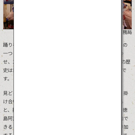
©阿波おどり未来へつなぐ実行委員会事務局
踊り手30万人、観客130万人を集める、日本最大の祭りの
一つ「徳島阿波おどり」。陽気なお囃子の生演奏に合わ
せ、1,000組もの連（チーム）が熱狂的に踊ります。その歴
史は古く、400年ほど前から続く地域の盆踊りがベースで
す。
見どころは桟敷席から見る有名連の一糸乱れぬ踊りと、掛
け合いのライブ感。数千人が一度に踊る総踊りが始まる
と、興奮は最高潮に達します。見るだけではないのが、徳
島阿波おどりの楽しいところ。観光客も飛び入りで参加で
きる「にわか連」や街頭で盛り上がる乱舞に、誰でも参加
することができます。昼間にホールで行われる舞台踊りで