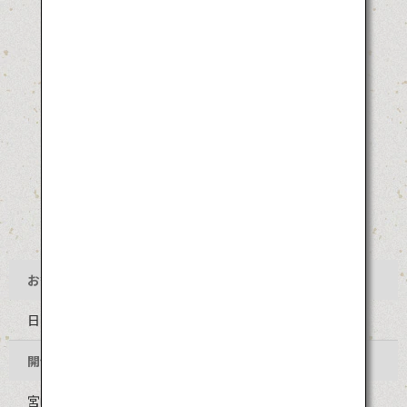
お祭り名
日向ひょっとこ夏祭り
開催地
宮崎県日向市 中心部