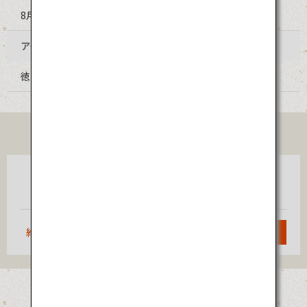
8月12日～15日（毎年同日程）
アクセス
徳島阿波おどり空港からバスで約30分
TICKET
東京
徳島
（羽田）
約1時間10分
検索