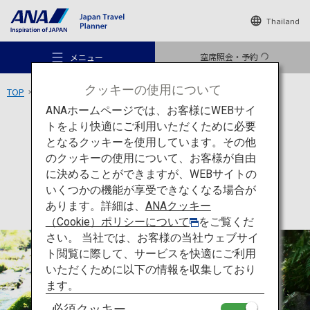
Thailand
空席照会・予約
メニュー
クッキーの使用について
TOP
九州エリア
霧島温泉郷
ANAホームページでは、お客様にWEBサイ
トをより快適にご利用いただくために必要
宿泊
鹿児島
となるクッキーを使用しています。その他
霧島温泉郷
のクッキーの使用について、お客様が自由
おすすめの旅
に決めることができますが、WEBサイトの
いくつかの機能が享受できなくなる場合が
あります。詳細は、
ANAクッキー
旅のアイデア
（Cookie）ポリシーについて
をご覧くだ
さい。 当社では、お客様の当社ウェブサイ
ト閲覧に際して、サービスを快適にご利用
行き先
いただくために以下の情報を収集しており
ます。
必須クッキー