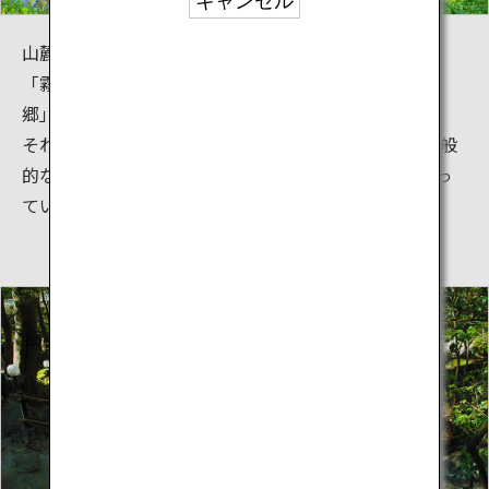
キャンセル
山麓から平野部まで多種多様な温泉が広がる霧島には
「霧島温泉郷」「霧島神宮温泉郷」「妙見・安楽温泉
郷」「日当山温泉郷」と4つの温泉郷があります。
それぞれの温泉施設では様々な泉質の温泉があり、一般
的な泉質10種類のうち霧島の温泉地だけで9種類が揃っ
ています。