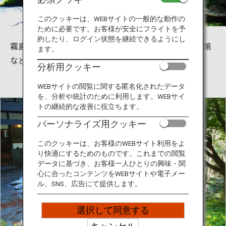
旅のお役立ち情報
このクッキーは、WEBサイトの一般的な動作の
ために必要です。お客様が安全にフライトを予
ANA サービス
約したり、ログイン状態を継続できるようにし
霧島は鹿児島県内でも屈指の温泉地です。ホテルや旅館
ます。
なども充実し、日帰りにも宿泊にもおすすめです。
分析用クッキー
閉じる
WEBサイトの閲覧に関する匿名化されたデータ
を、分析や統計のために利用します。WEBサイ
トの継続的な改善に役立ちます。
パーソナライズ用クッキー
このクッキーは、お客様のWEBサイト利用をよ
り快適にするためのものです。これまでの閲覧
データに基づき、お客様一人ひとりの興味・関
心に合ったコンテンツをWEBサイトや電子メー
ル、SNS、広告にて提供します。
選択して同意する