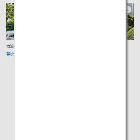
熊本
熊本
宿泊
アクティビティ
菊池温泉
鍋ヶ滝公園