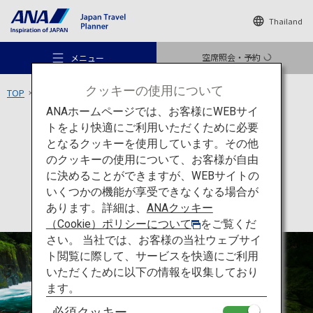
Thailand
空席照会・予約
メニュー
クッキーの使用について
TOP
九州エリア
菊池渓谷
ANAホームページでは、お客様にWEBサイ
トをより快適にご利用いただくために必要
アクティビティ
熊本
となるクッキーを使用しています。その他
菊池渓谷
のクッキーの使用について、お客様が自由
おすすめの旅
に決めることができますが、WEBサイトの
いくつかの機能が享受できなくなる場合が
あります。詳細は、
ANAクッキー
旅のアイデア
（Cookie）ポリシーについて
をご覧くだ
さい。 当社では、お客様の当社ウェブサイ
ト閲覧に際して、サービスを快適にご利用
行き先
いただくために以下の情報を収集しており
ます。
必須クッキー