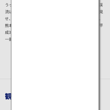
うっそうとした天然生広葉樹の中、間をぬって流れる渓
流は大小さまざまな瀬や渕、滝など変化に富んだ姿を見
せ、まさに水と緑がおりなす絶景を作りだしています。
熊本地震による被災で入谷が規制されていましたが、平
成30年3月24日から再開されました。
一部、整備中のため通行できない箇所があります。
観光地詳細