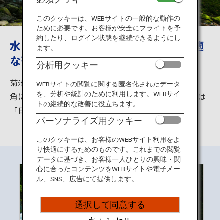
旅のお役立ち情報
このクッキーは、WEBサイトの一般的な動作の
ために必要です。お客様が安全にフライトを予
ANA サービス
約したり、ログイン状態を継続できるようにし
水と緑の爽やかな風 避暑地として最適
ます。
な菊池渓谷
分析用クッキー
閉じる
菊池渓谷は菊池市の北東部、阿蘇くじゅう国立公園の一
WEBサイトの閲覧に関する匿名化されたデータ
を、分析や統計のために利用します。WEBサイ
角に位置しており、阿蘇外輪山から湧き出した伏流水は
トの継続的な改善に役立ちます。
「日本名水百選」にも選ばれるほど清らかです。
パーソナライズ用クッキー
このクッキーは、お客様のWEBサイト利用をよ
り快適にするためのものです。これまでの閲覧
データに基づき、お客様一人ひとりの興味・関
心に合ったコンテンツをWEBサイトや電子メー
ル、SNS、広告にて提供します。
選択して同意する