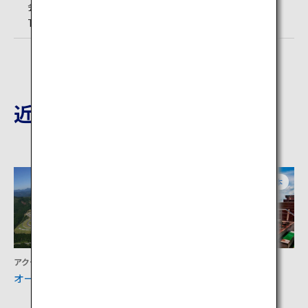
会事務局（菊池市商工観光課内））
TEL:0968-27-0210 （菊池渓谷内管理所）
近隣の観光地
大分
熊本
アクティビティ
宿泊
オートポリスサーキット
内牧温泉