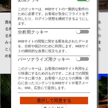
旅のお役立ち情報
このクッキーは、WEBサイトの一般的な動作の
ために必要です。お客様が安全にフライトを予
ANA サービス
約したり、ログイン状態を継続できるようにし
貴船神社は京都府京都市左京区鞍馬貴船町にある歴史あ
ます。
る神社です。七夕時期のライトアップや水占いと呼ばれ
分析用クッキー
る神社にあるご神水に浮かべると文字が浮き出てくるお
閉じる
みくじなど様々に楽しむことができます。縁結びの神様
WEBサイトの閲覧に関する匿名化されたデータ
を、分析や統計のために利用します。WEBサイ
としても有名でお守りや御朱印も人気が高く、周辺も含
トの継続的な改善に役立ちます。
め観光スポットとして親しまれています。
パーソナライズ用クッキー
このクッキーは、お客様のWEBサイト利用をよ
り快適にするためのものです。これまでの閲覧
データに基づき、お客様一人ひとりの興味・関
心に合ったコンテンツをWEBサイトや電子メー
ル、SNS、広告にて提供します。
選択して同意する