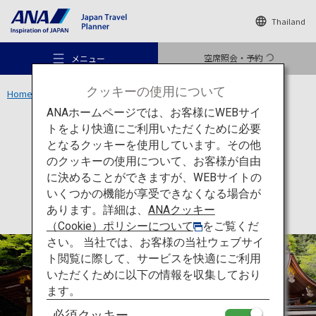
Thailand
空席照会・予約
メニュー
クッキーの使用について
Home
関西エリア
貴船神社
ANAホームページでは、お客様にWEBサイ
トをより快適にご利用いただくために必要
文化
京都
となるクッキーを使用しています。その他
貴船神社
のクッキーの使用について、お客様が自由
おすすめの旅
に決めることができますが、WEBサイトの
いくつかの機能が享受できなくなる場合が
あります。詳細は、
ANAクッキー
旅のアイデア
（Cookie）ポリシーについて
をご覧くだ
さい。 当社では、お客様の当社ウェブサイ
ト閲覧に際して、サービスを快適にご利用
行き先
いただくために以下の情報を収集しており
ます。
必須クッキー