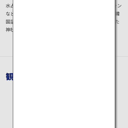
水占みくじに記載されているQRコードをスマートフォン
などで読み込むと、英語、中国語の簡体字と繁体字、韓
国語からご希望の言語による翻訳を表示できます。また
神社の本宮境内はWi-Fiが完備されています。
観光地詳細