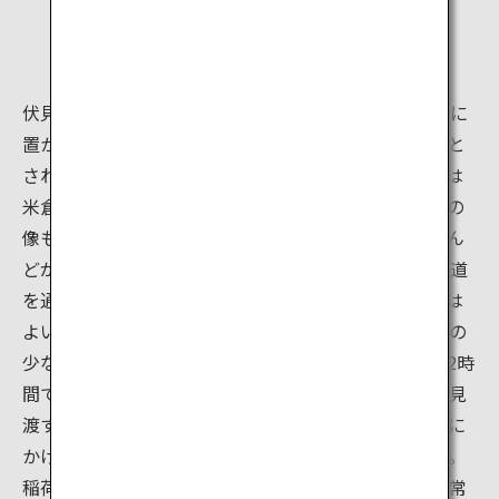
伏見稲荷大社のもう一つのシンボルは、境内の至る所に
置かれているキツネの像です。キツネは稲荷神の眷属と
されており、像の多くが口に鍵をくわえています。鍵は
米倉の鍵の象徴です。宝珠の玉をくわえているキツネの
像もあり、玉は神様の霊徳の象徴です。参拝者のほとん
どが、本殿を参拝後、山の麓から千本鳥居をくぐる近道
を通って奥社へと向かいます。時間があまりないときは
よいコースだと思いますが、個人的にはもっと観光客の
少ないルートを通るのが好きです。稲荷山を回って約2時
間で頂上に行ける山道が整備されており、京都市内を見
渡す絶景を楽しみながら山歩きが楽しめます。遠回りに
かけた時間と労力を上回る魅力が味わえるルートです。
稲荷山の広大な森をハイキングしていると、忙しい日常