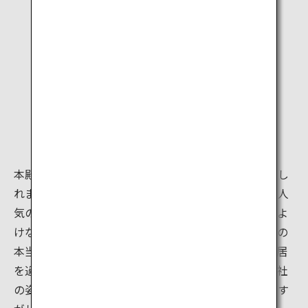
本殿に向かう道筋ですでに畏怖の念がわいてくるかもし
れません。ただ、伏見稲荷大社は京都で一、二を争う人
気の撮影スポットなので、自撮りに余念がない人たちよ
けながら歩くことになるでしょう。しかし、この神社の
本当の美しさは鳥居をくぐった先に隠れています。鳥居
を過ぎると、目の前にシンプルで広々とした美しい神社
の姿が現れ、人でごった返す鳥居前とは別世界のすがす