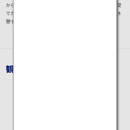
から完全に自分を切り離すことができ、周囲の自然を愛
でたり、下山時にはおいしいアイスクリームを食べて休
憩するなど、ゆったりとした時間が楽しめます。
観光地詳細