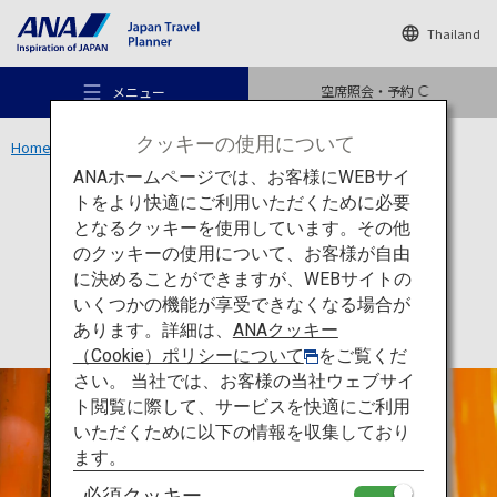
Thailand
空席照会・予約
メニュー
クッキーの使用について
Home
関西エリア
伏見稲荷大社
ANAホームページでは、お客様にWEBサイ
トをより快適にご利用いただくために必要
文化
京都
となるクッキーを使用しています。その他
伏見稲荷大社
のクッキーの使用について、お客様が自由
おすすめの旅
に決めることができますが、WEBサイトの
いくつかの機能が享受できなくなる場合が
あります。詳細は、
ANAクッキー
旅のアイデア
（Cookie）ポリシーについて
をご覧くだ
さい。 当社では、お客様の当社ウェブサイ
ト閲覧に際して、サービスを快適にご利用
行き先
いただくために以下の情報を収集しており
ます。
必須クッキー