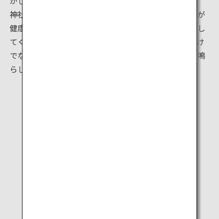
がしさが広がります。
神社の隣のわかりやすい場所に、神職さんや巫女さんが
健康祈願、出世成功をはじめとする色々なお守りを渡し
てくれるお守り授与所があります。拝殿では、大人だけ
でなく子どもたちも、ひもを揺らして大きな鈴の音を鳴
らしてから参拝しています。