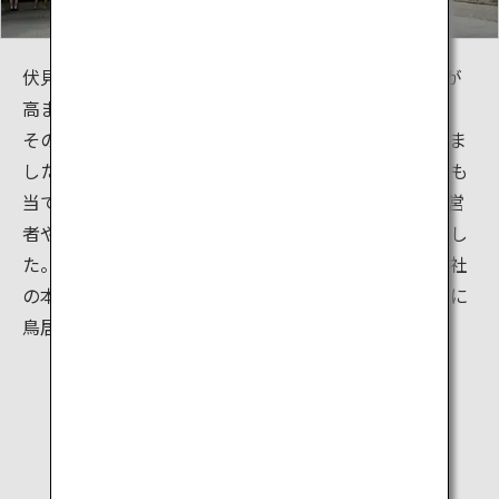
伏見稲荷大社の起源は711年とされていますが、人気が
高まったのは江戸時代（17～18世紀）のことです。
その時代の日本は比較的平和で、経済にも活気がありま
した。そんな中、「五穀豊穣」の考えを商売の成功にも
当てはめる風習が生まれます。稲荷神社はやがて、経営
者や商人たちが訪れて商売繁盛を祈願する場になりまし
た。伏見稲荷大社では参拝者が初穂料を払い、稲荷神社
の本殿付近から稲荷山の頂上にある奥社まで続く通路に
鳥居を奉納するようになりました。