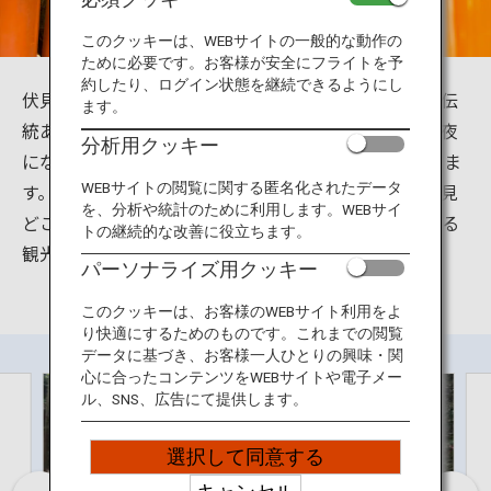
旅のお役立ち情報
このクッキーは、WEBサイトの一般的な動作の
ために必要です。お客様が安全にフライトを予
ANA サービス
約したり、ログイン状態を継続できるようにし
伏見稲荷大社は京都府京都市伏見区深草にあります。伝
ます。
統ある神社で京都の中でも人気の高いスポットです。夜
分析用クッキー
になってからの拝観も可能で24時間楽しむことができま
閉じる
す。千本鳥居や至る所にあるキツネ、荘厳な本殿など見
WEBサイトの閲覧に関する匿名化されたデータ
を、分析や統計のために利用します。WEBサイ
どころが多くあり、ご利益を祈願しお守りなどを求める
トの継続的な改善に役立ちます。
観光客が多く伏見稲荷を参拝します。
パーソナライズ用クッキー
このクッキーは、お客様のWEBサイト利用をよ
り快適にするためのものです。これまでの閲覧
データに基づき、お客様一人ひとりの興味・関
心に合ったコンテンツをWEBサイトや電子メー
ル、SNS、広告にて提供します。
選択して同意する