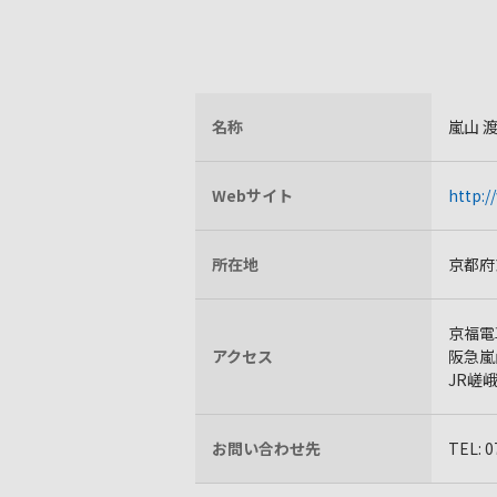
名称
嵐山 
Webサイト
http:
所在地
京都府
京福電
アクセス
阪急嵐
JR嵯
お問い合わせ先
TEL: