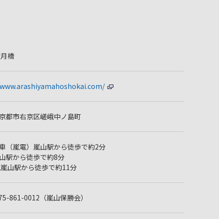
渡月橋
//www.arashiyamahoshokai.com/
京都市右京区嵯峨中ノ島町
車（嵐電）嵐山駅から徒歩で約2分
山駅から徒歩で約8分
峨嵐山駅から徒歩で約11分
 075-861-0012（嵐山保勝会）