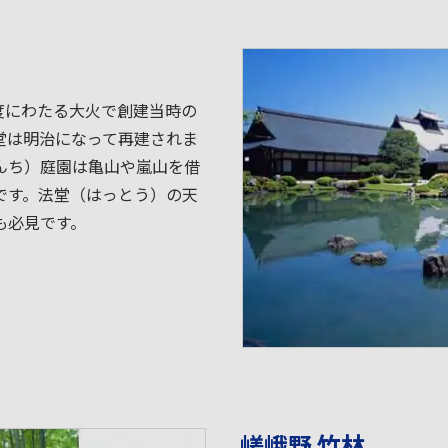
8度にわたる大火で創建当時の
堂は明治になって再建されま
んち）庭園は亀山や嵐山を借
です。法堂（はっとう）の天
も必見です。
嵯峨野 竹林