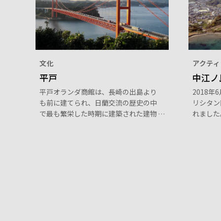
文化
アクティ
平戸
中江ノ
平戸オランダ商館は、長崎の出島より
2018
も前に建てられ、日蘭交流の歴史の中
リシタン
で最も繁栄した時期に建築された建物
れました
である。 その中でも１６３９年に築
落と安満
造された倉庫は、膨大な量の交易品を
います。
保管するために造られたもの。
されまし
集落と安
拝に重ね
すること
信仰を密
の家の「
具が伝承