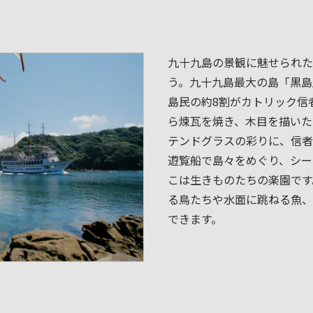
九十九島の景観に魅せられた
う。九十九島最大の島「黒島
島民の約8割がカトリック信
ら煉瓦を焼き、木目を描いた
テンドグラスの彩りに、信者
遊覧船で島々をめぐり、シー
こは生きものたちの楽園です
る鳥たちや水面に跳ねる魚、
できます。