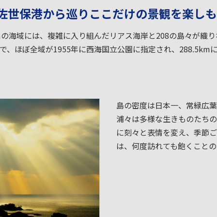
佐世保港から巡りここだけの景観を楽しも
mの海域には、複雑に入り組んだリアス海岸と208の島々が織
、ほぼ全域が1955年に西海国立公園に指定され、288.5km
島の密度は日本一、常緑広葉
浦々は多様な生きものたちの
に刻々と表情を変え、季節ご
は、何度訪れても飽くことの