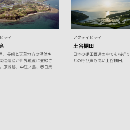
ビティ
アクティビティ
島
土谷棚田
年6月、長崎と天草地方の潜伏キ
日本の棚田百選の中でも指折り
関連遺産が世界遺産に登録さ
との呼び声も高い土谷棚田。
。原城跡、中江ノ島、春日集
岳など12の遺産で構成されて
2018年6月に世界遺産に登録
た。平戸の聖地と集落（春日
満岳）は、日本古来の自然崇
て、自然の山や島などを崇敬
で、潜伏キリシタンが自らの
かに続けた集落です。指導者
納戸」と呼ばれる部屋に信心
され、平戸島の安満岳や禁教