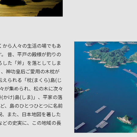
くから人々の生活の場でもあ
。 昔、平戸の殿様が釣りの
ろした「斧」を落としてしま
」、神功皇后ご愛用の木枕が
えられる「枕(まくら)島(じ
神々が集められ、松の木に次々
(かけ)島(しま)」、平家の落
など、島のひとつひとつに名前
説、また、日本地図を著した
などの史実に、この地域の長