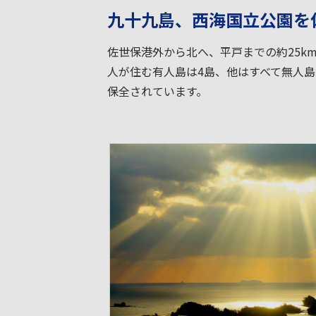
九十九島、西海国立公園を
佐世保港外から北へ、平戸までの約25k
人が住む有人島は4島、他はすべて無人島で
保全されています。