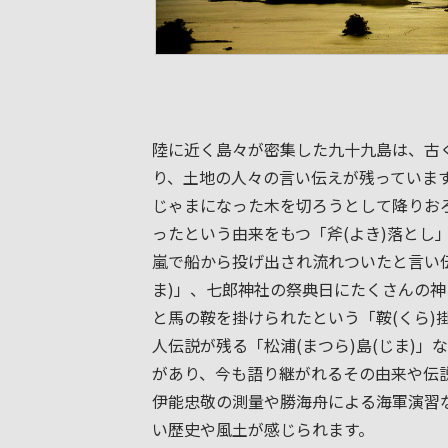
陸に近く島々が密集した九十九島は、古
り、土地の人々の言い伝えが残っています
じゃまになった木を切ろうとして降りお
ったという由来をもつ「斧(よき)落とし
嵐で船から投げ出され流れついたと言い伝
ま)」、七郎神社の祭典日にたくさんの
と馬の鞍を掛けられたという「鞍(くら)掛
人伝説が残る「松浦(まつら)島(じま)」
があり、今も語り継がれるその由来や伝
伊能忠敬の測量や勝海舟による海軍演習
い歴史や風土が感じられます。