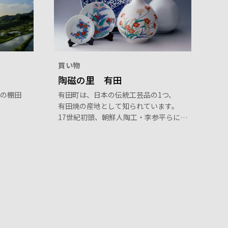
買い物
陶磁の里 有田
の棚田
有田町は、日本の伝統工芸品の1つ、
有田焼の産地として知られています。
17世紀初頭、朝鮮人陶工・李参平らに
よって泉山で陶石が発見され、日本で
初めて磁器が焼かれました。以来、佐
賀藩のもとで、磁器生産が本格化し、
谷あいに「有田千軒」と呼ばれる町並
みが形成され、繁栄を極めました。