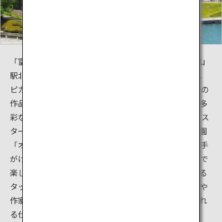
「富山県美術館 アート & デザイン」は2017年夏に富山
駅北の富岩運河環水公園内にオープンした美術館です。
ピカソ、シャガールら20世紀初頭に活躍した巨匠たちの
作品からはじまり、シュルレアリズムや抽象美術など多
彩な20世紀の美術品、日本や富山を代表する作家のポス
ター・椅子などデザイン作品を鑑賞できます。屋上庭園
「オノマトペの屋上」では、デザイナー佐藤卓さんが手
がけたオリジナルの遊具や、ふわふわドームなど家族で
楽しめます。ほかにもポスターコレクションを楽しめる
タッチパネル、アトリエでの参加型のワークショップや
作家の公開制作など、アートとデザインを肌で感じられ
る仕掛けがたくさんあります。