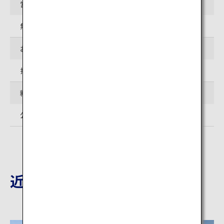
営業時間
無休
お問い合わせ先
指定管理者：公益財団法人 富山県民福祉公園
料金
公園の利用は無料
近隣の観光地