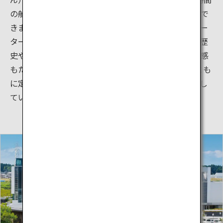
の船旅で、歴史ある運河や美しい景観を楽しむことがで
きます。中島閘門では、国内でも珍しい「水のエレベー
ター」を体験できます。同乗するガイドさんに運河の歴
史や船から見える景観を丁寧に説明してもらい、満足感
もたっぷり。「fugan（ふがん）」「sora(そら)」（とも
に定員55名）と「もみじ」（定員11名）の3隻で運航し
ています。のんびりした船旅を楽しんでみませんか？