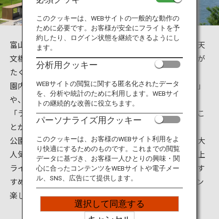
旅のお役立ち情報
このクッキーは、WEBサイトの一般的な動作の
ために必要です。お客様が安全にフライトを予
ANA サービス
約したり、ログイン状態を継続できるようにし
富山県富山市の富岩運河環水公園は、富山県美術館・天
ます。
文橋・富岩運河・富岩水上ラインなど美しい観光名所が
分析用クッキー
たくさん。
閉じる
園内には、世界一美しい「スターバックス・コーヒー」
WEBサイトの閲覧に関する匿名化されたデータ
を、分析や統計のために利用します。WEBサイ
や、フレンチの鉄人坂井宏行シェフ監修のレストラン
トの継続的な改善に役立ちます。
「ラ・シャンス」もあり、目だけでなく舌でも楽しむこ
パーソナライズ用クッキー
とができます。
公園のシンボル「天門橋」からの景色、子どもたちに大
このクッキーは、お客様のWEBサイト利用をよ
り快適にするためのものです。これまでの閲覧
人気の「噴水広場」、多くの乗船者で賑わう「富岩水上
データに基づき、お客様一人ひとりの興味・関
ライン」のクルーズ、夜のライトアップも幻想的でおす
心に合ったコンテンツをWEBサイトや電子メー
ル、SNS、広告にて提供します。
すめです。花火やイルミネーション等、オールシーズン
楽しめます。
選択して同意する