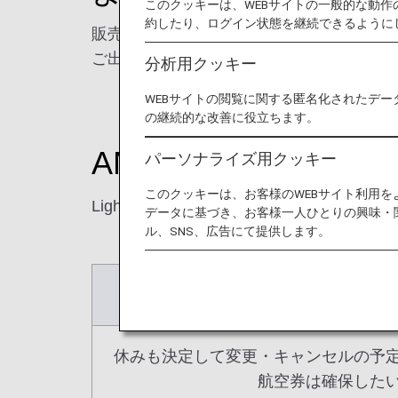
このクッキーは、WEBサイトの一般的な動
約したり、ログイン状態を継続できるように
販売期間：2022年12月1日から
ご出発期間：2023年4月1日から
分析用クッキー
WEBサイトの閲覧に関する匿名化されたデー
の継続的な改善に役立ちます。
ANAの自由に選べる
パーソナライズ用クッキー
このクッキーは、お客様のWEBサイト利用
Light, Value, Standard, Fu
データに基づき、お客様一人ひとりの興味・
ル、SNS、広告にて提供します。
運賃重視派
休みも決定して変更・キャンセルの予
航空券は確保した