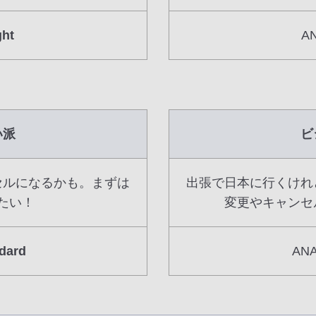
ght
A
い派
ビ
セルになるかも。まずは
出張で日本に行くけれ
たい！
変更やキャンセ
dard
AN