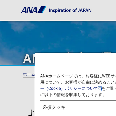
ANAの自由に
ホーム
旅の計画とご予約
予約変更につい
ANAホームページでは、お客様にWE
用について、お客様が自由に決めること
ー（Cookie）ポリシーについて
をご覧
に以下の情報を収集しております。
必須クッキー
より自由に、フレキ