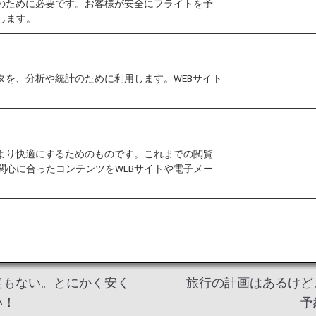
作のために必要です。お客様が安全にフライトを予
します。
タを、分析や統計のために利用します。WEBサイト
運賃のご紹介
をより快適にするためのものです。これまでの閲覧
ll Flexの4種類からお客様のご旅行のニーズに合った運賃を自由に選
関心に合ったコンテンツをWEBサイトや電子メー
旅
定もない。とにかく安く
旅行の計画はあるけど
い！
予