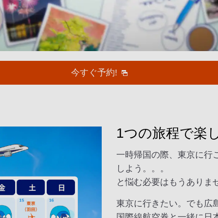
今すぐ予約!
1つの旅程で楽
一時帰国の際、東京に行
しよう。。。
と悩む必要はもうありま
東京に行きたい。でも広
国際線航空券と一緒に日