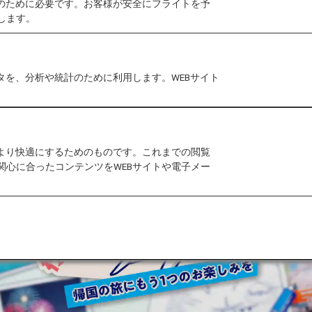
作のために必要です。お客様が安全にフライトを予
します。
内その他都市行き運賃が同額なんです！
、東京とその他日本国内都市をおトクに旅しませんか？
可能です。お好きな国内都市をお選びください！
タを、分析や統計のために利用します。WEBサイト
た日本国内都市」を両方楽しめちゃいます。
クが倍増！さぁ、おトクな日本旅行計画を始めよう！
をより快適にするためのものです。これまでの閲覧
関心に合ったコンテンツをWEBサイトや電子メー