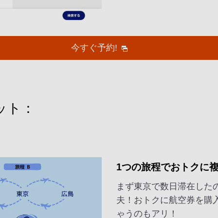
今すぐ予約!
ット：
1つの旅程でおトクに
まず東京で数日滞在した
夫！おトクに航空券を購
ゃうのもアリ！