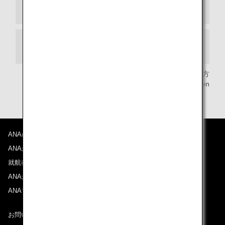
マナー
喫煙
情報提供:旅行・観光の 地球の歩き方
Copyright (C) 地球の歩き方/Gakken
ANAについて
ANAからのお知らせ
就航都市
ANAがお約束する体験
ANAマイレージクラブ
お問い合わせ